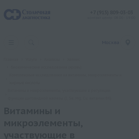
+7 (915) 809-03-03
контакт центр: 08:00 - 19:00
Москва
Главная
Услуги
Анализы
Хеликс
Биохимические исследования (кровь)
Комплексные исследования на витамины, микроэлементы и
жирные кислоты
Витамины и микроэлементы, участвующие в регуляции
функции щитовидной железы (I, Se, Mg, Cu, витамин B6)
Витамины и
микроэлементы,
участвующие в