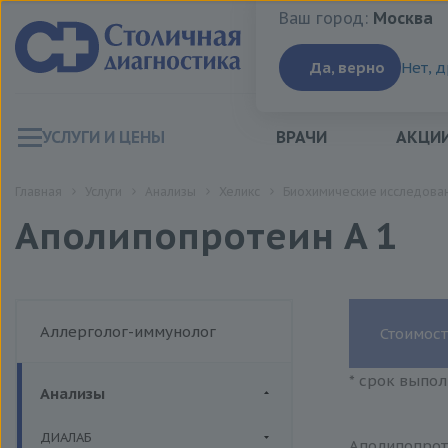
Ваш город:
Москва
Ваш город:
Москва
Да, верно
Нет, 
УСЛУГИ И ЦЕНЫ
ВРАЧИ
АКЦИ
Главная
Услуги
Анализы
Хеликс
Биохимические исследован
Аполипопротеин A 1
Аллерголог-иммунолог
Стоимост
* срок выпол
Анализы
ДИАЛАБ
Аполипопроте