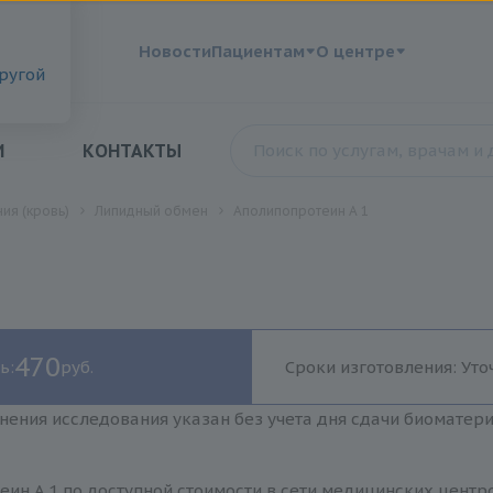
?
Новости
Пациентам
О центре
другой
И
КОНТАКТЫ
ия (кровь)
Липидный обмен
Аполипопротеин A 1
470
ь:
руб.
Сроки изготовления: Уто
нения исследования указан без учета дня сдачи биоматер
ин A 1 по доступной стоимости в сети медицинских центр