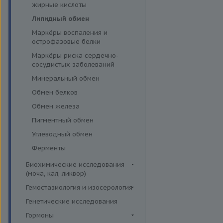
эффективности АСИТ
жирные кислоты
Симптомные профили
Липидный обмен
Скрининговые исследования
Маркёры воспаления и
острофазовые белки
Маркёры риска сердечно-
сосудистых заболеваний
Минеральный обмен
Обмен белков
Обмен железа
Пигментный обмен
Углеводный обмен
Ферменты
Биохимические исследования
(моча, кал, ликвор)
Ликвор
Гемостазиология и изосерология
Гемостазиология
Генетические исследования
Иммуногематология
Гормоны