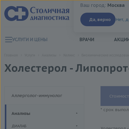
Ваш город:
Москва
Ваш город:
Москва
Да, верно
Нет, 
УСЛУГИ И ЦЕНЫ
ВРАЧИ
АКЦИ
Главная
Услуги
Анализы
Хеликс
Биохимические исследован
Холестерол - Липопрот
Аллерголог-иммунолог
Стоимост
* срок выпол
Анализы
ДИАЛАБ
Холестерол -