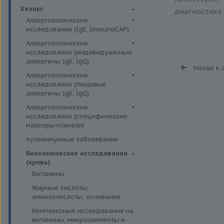
Биохимия крови
Хеликс
диагностика 
Аллергологические
исследования (IgE, ImmunoCAP)
Аллергены животных
Аллергологические
исследования (индивидуальные
Аллергены пыльцы
аллергены IgE, IgG)
Назад к 
Аллергокомпоненты
Аллергены гельминтов IgE
Аллергологические
Бытовые аллергены
исследования (пищевые
Аллергены деревьев IgE, IgG
аллергены IgE, IgG)
Пищевые аллегрены
Аллергены животных IgE, IgG
Пищевые аллегрены IgE
Аллергологические
Аллергены металлов IgE
исследования (специфические
Пищевые аллегрены IgG
маркеры+панели)
Аллергены сорных трав IgE
Неспецифические маркеры
Аутоиммунные заболевания
Аллергены трав IgE
аллергических реакций
Биохимические исследования
Бытовые аллергены IgE, IgG
Определение специфических
(кровь)
иммуноглобулинов класса G
Инсектные аллергены IgE
Витамины
Определение специфических
Лекарственные аллергены IgE,
Жирные кислоты,
иммуноглобулинов класса Е
IgG
аминоклислоты, основания
Пищевая непереносимость
Прочие аллергены IgE, IgG
Комплексные исследования на
Прогнозирование
витамины, микроэлементы и