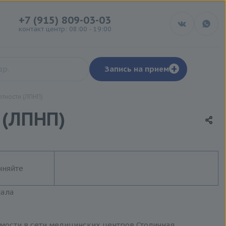
+7 (915) 809-03-03
контакт центр: 08:00 - 19:00
+
Запись на прием
тности (ЛПНП)
 (ЛПНП)
чняйте
иала
имости в сети медицинских центров Столичная