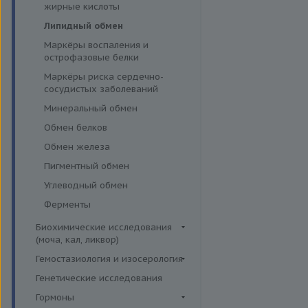
эффективности АСИТ
жирные кислоты
Симптомные профили
Липидный обмен
Скрининговые исследования
Маркёры воспаления и
острофазовые белки
Маркёры риска сердечно-
сосудистых заболеваний
Минеральный обмен
Обмен белков
Обмен железа
Пигментный обмен
Углеводный обмен
Ферменты
Биохимические исследования
(моча, кал, ликвор)
Ликвор
Гемостазиология и изосерология
Гемостазиология
Генетические исследования
Иммуногематология
Гормоны