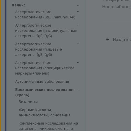
Биохимия крови
Хеликс
Новозыбков, 
Аллергологические
исследования (IgE, ImmunoCAP)
Аллергены животных
Аллергологические
исследования (индивидуальные
Аллергены пыльцы
аллергены IgE, IgG)
Назад к 
Аллергокомпоненты
Аллергены гельминтов IgE
Аллергологические
Бытовые аллергены
исследования (пищевые
Аллергены деревьев IgE, IgG
аллергены IgE, IgG)
Пищевые аллегрены
Аллергены животных IgE, IgG
Пищевые аллегрены IgE
Аллергологические
Аллергены металлов IgE
исследования (специфические
Пищевые аллегрены IgG
маркеры+панели)
Аллергены сорных трав IgE
Неспецифические маркеры
Аутоиммунные заболевания
Аллергены трав IgE
аллергических реакций
Биохимические исследования
Бытовые аллергены IgE, IgG
Определение специфических
(кровь)
иммуноглобулинов класса G
Инсектные аллергены IgE
Витамины
Определение специфических
Лекарственные аллергены IgE,
Жирные кислоты,
иммуноглобулинов класса Е
IgG
аминоклислоты, основания
Пищевая непереносимость
Прочие аллергены IgE, IgG
Комплексные исследования на
Прогнозирование
витамины, микроэлементы и