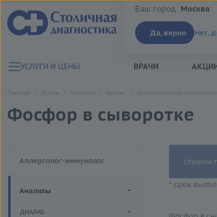
Ваш город:
Москва
Ваш город:
Москва
Да, верно
Нет, 
УСЛУГИ И ЦЕНЫ
ВРАЧИ
АКЦИ
Главная
Услуги
Анализы
Хеликс
Биохимические исследован
Фосфор в сыворотке
Аллерголог-иммунолог
Стоимост
* срок выпол
Анализы
ДИАЛАБ
Фосфор в сыв