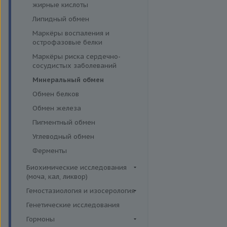
эффективности АСИТ
жирные кислоты
Симптомные профили
Липидный обмен
Скрининговые исследования
Маркёры воспаления и
острофазовые белки
Маркёры риска сердечно-
сосудистых заболеваний
Минеральный обмен
Обмен белков
Обмен железа
Пигментный обмен
Углеводный обмен
Ферменты
Биохимические исследования
(моча, кал, ликвор)
Ликвор
Гемостазиология и изосерология
Гемостазиология
Генетические исследования
Иммуногематология
Гормоны