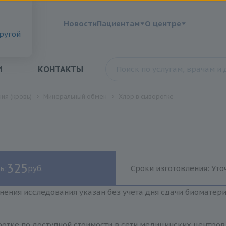
?
Новости
Пациентам
О центре
другой
И
КОНТАКТЫ
ия (кровь)
Минеральный обмен
Хлор в сыворотке
325
ь:
руб.
Сроки изготовления: Уто
нения исследования указан без учета дня сдачи биоматер
отке по доступной стоимости в сети медицинских центров