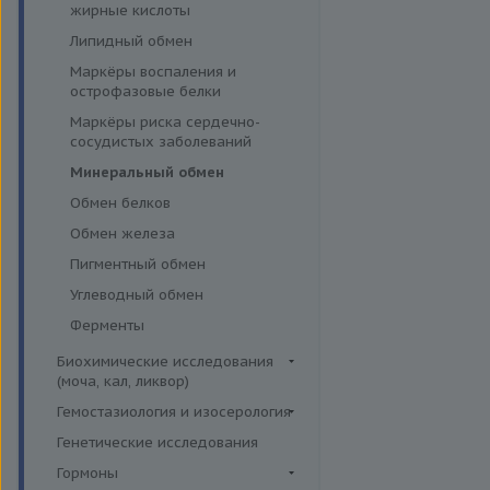
эффективности АСИТ
жирные кислоты
Симптомные профили
Липидный обмен
Скрининговые исследования
Маркёры воспаления и
острофазовые белки
Маркёры риска сердечно-
сосудистых заболеваний
Минеральный обмен
Обмен белков
Обмен железа
Пигментный обмен
Углеводный обмен
Ферменты
Биохимические исследования
(моча, кал, ликвор)
Ликвор
Гемостазиология и изосерология
Гемостазиология
Генетические исследования
Иммуногематология
Гормоны