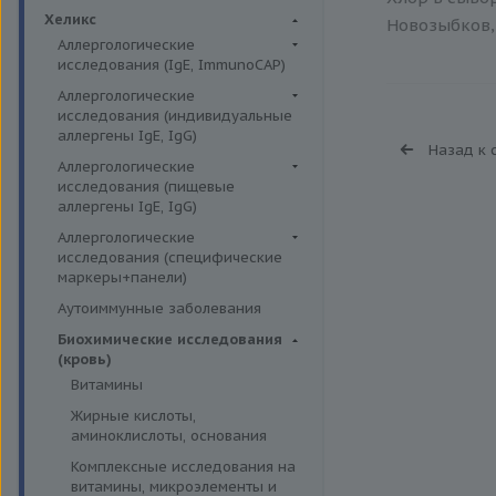
Биохимия крови
Хеликс
Новозыбков, 
Аллергологические
исследования (IgE, ImmunoCAP)
Аллергены животных
Аллергологические
исследования (индивидуальные
Аллергены пыльцы
аллергены IgE, IgG)
Назад к 
Аллергокомпоненты
Аллергены гельминтов IgE
Аллергологические
Бытовые аллергены
исследования (пищевые
Аллергены деревьев IgE, IgG
аллергены IgE, IgG)
Пищевые аллегрены
Аллергены животных IgE, IgG
Пищевые аллегрены IgE
Аллергологические
Аллергены металлов IgE
исследования (специфические
Пищевые аллегрены IgG
маркеры+панели)
Аллергены сорных трав IgE
Неспецифические маркеры
Аутоиммунные заболевания
Аллергены трав IgE
аллергических реакций
Биохимические исследования
Бытовые аллергены IgE, IgG
Определение специфических
(кровь)
иммуноглобулинов класса G
Инсектные аллергены IgE
Витамины
Определение специфических
Лекарственные аллергены IgE,
Жирные кислоты,
иммуноглобулинов класса Е
IgG
аминоклислоты, основания
Пищевая непереносимость
Прочие аллергены IgE, IgG
Комплексные исследования на
Прогнозирование
витамины, микроэлементы и