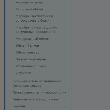
эффективности АСИТ
жирные кислоты
Симптомные профили
Липидный обмен
Скрининговые исследования
Маркёры воспаления и
острофазовые белки
Маркёры риска сердечно-
сосудистых заболеваний
Минеральный обмен
Обмен белков
Обмен железа
Пигментный обмен
Углеводный обмен
Ферменты
Биохимические исследования
(моча, кал, ликвор)
Ликвор
Гемостазиология и изосерология
Гемостазиология
Генетические исследования
Иммуногематология
Гормоны