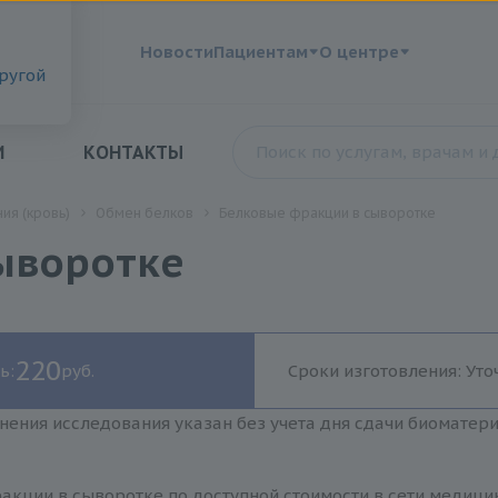
?
Новости
Пациентам
О центре
другой
И
КОНТАКТЫ
ия (кровь)
Обмен белков
Белковые фракции в сыворотке
ыворотке
220
ь:
руб.
Сроки изготовления: Уто
нения исследования указан без учета дня сдачи биоматер
акции в сыворотке по доступной стоимости в сети медици