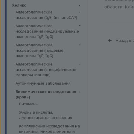
Биохимия крови
Хеликс
области: Кли
Аллергологические
исследования (IgE, ImmunoCAP)
Аллергены животных
Аллергологические
исследования (индивидуальные
Аллергены пыльцы
аллергены IgE, IgG)
Назад к 
Аллергокомпоненты
Аллергены гельминтов IgE
Аллергологические
Бытовые аллергены
исследования (пищевые
Аллергены деревьев IgE, IgG
аллергены IgE, IgG)
Пищевые аллегрены
Аллергены животных IgE, IgG
Пищевые аллегрены IgE
Аллергологические
Аллергены металлов IgE
исследования (специфические
Пищевые аллегрены IgG
маркеры+панели)
Аллергены сорных трав IgE
Неспецифические маркеры
Аутоиммунные заболевания
Аллергены трав IgE
аллергических реакций
Биохимические исследования
Бытовые аллергены IgE, IgG
Определение специфических
(кровь)
иммуноглобулинов класса G
Инсектные аллергены IgE
Витамины
Определение специфических
Лекарственные аллергены IgE,
Жирные кислоты,
иммуноглобулинов класса Е
IgG
аминоклислоты, основания
Пищевая непереносимость
Прочие аллергены IgE, IgG
Комплексные исследования на
Прогнозирование
витамины, микроэлементы и