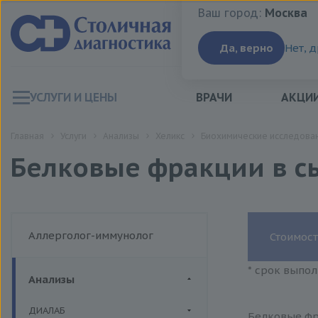
Ваш город:
Москва
Ваш город:
Москва
Да, верно
Нет, 
УСЛУГИ И ЦЕНЫ
ВРАЧИ
АКЦИ
Главная
Услуги
Анализы
Хеликс
Биохимические исследован
Белковые фракции в с
Аллерголог-иммунолог
Стоимост
* срок выпол
Анализы
ДИАЛАБ
Белковые фр