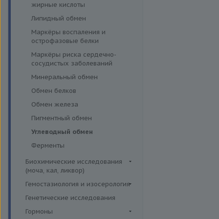
эффективности АСИТ
жирные кислоты
Симптомные профили
Липидный обмен
Скрининговые исследования
Маркёры воспаления и
острофазовые белки
Маркёры риска сердечно-
сосудистых заболеваний
Минеральный обмен
Обмен белков
Обмен железа
Пигментный обмен
Углеводный обмен
Ферменты
Биохимические исследования
(моча, кал, ликвор)
Ликвор
Гемостазиология и изосерология
Гемостазиология
Генетические исследования
Иммуногематология
Гормоны