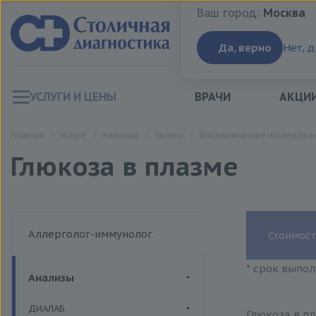
Ваш город:
Москва
Ваш город:
Москва
Да, верно
Нет, 
УСЛУГИ И ЦЕНЫ
ВРАЧИ
АКЦИ
Главная
Услуги
Анализы
Хеликс
Биохимические исследован
Глюкоза в плазме
Аллерголог-иммунолог
Стоимост
* срок выпол
Анализы
ДИАЛАБ
Глюкоза в пл