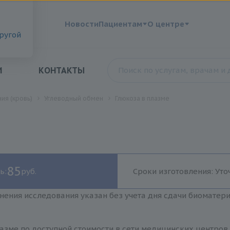
?
Новости
Пациентам
О центре
другой
И
КОНТАКТЫ
ия (кровь)
Углеводный обмен
Глюкоза в плазме
85
ь:
руб.
Сроки изготовления: Уто
нения исследования указан без учета дня сдачи биоматер
азме по доступной стоимости в сети медицинских центров 