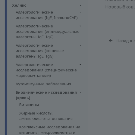
Биохимия крови
Хеликс
Новозыбков, 
Аллергологические
исследования (IgE, ImmunoCAP)
Аллергены животных
Аллергологические
исследования (индивидуальные
Аллергены пыльцы
аллергены IgE, IgG)
Назад к 
Аллергокомпоненты
Аллергены гельминтов IgE
Аллергологические
Бытовые аллергены
исследования (пищевые
Аллергены деревьев IgE, IgG
аллергены IgE, IgG)
Пищевые аллегрены
Аллергены животных IgE, IgG
Пищевые аллегрены IgE
Аллергологические
Аллергены металлов IgE
исследования (специфические
Пищевые аллегрены IgG
маркеры+панели)
Аллергены сорных трав IgE
Неспецифические маркеры
Аутоиммунные заболевания
Аллергены трав IgE
аллергических реакций
Биохимические исследования
Бытовые аллергены IgE, IgG
Определение специфических
(кровь)
иммуноглобулинов класса G
Инсектные аллергены IgE
Витамины
Определение специфических
Лекарственные аллергены IgE,
Жирные кислоты,
иммуноглобулинов класса Е
IgG
аминоклислоты, основания
Пищевая непереносимость
Прочие аллергены IgE, IgG
Комплексные исследования на
Прогнозирование
витамины, микроэлементы и