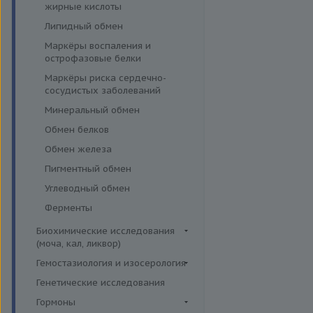
эффективности АСИТ
жирные кислоты
Симптомные профили
Липидный обмен
Скрининговые исследования
Маркёры воспаления и
острофазовые белки
Маркёры риска сердечно-
сосудистых заболеваний
Минеральный обмен
Обмен белков
Обмен железа
Пигментный обмен
Углеводный обмен
Ферменты
Биохимические исследования
(моча, кал, ликвор)
Ликвор
Гемостазиология и изосерология
Гемостазиология
Генетические исследования
Иммуногематология
Гормоны