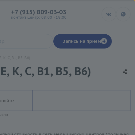
+7 (915) 809-03-03
контакт центр: 08:00 - 19:00
+
Запись на прием
K, C, B1, B5, B6)
K, C, B1, B5, B6)
чняйте
иала
оступной стоимости в сети медицинских центров Столичная