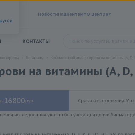
?
Новости
Пациентам
О центре
другой
И
КОНТАКТЫ
ия (кровь)
Витамины
Комплексный анализ крови на витамины (A, D, E, 
и на витамины (A, D, E, 
16800
ь:
руб.
Сроки изготовления: Уто
нения исследования указан без учета дня сдачи биоматер
анализ крови на витамины (A, D, E, K, C, B1, B5, B6) по д