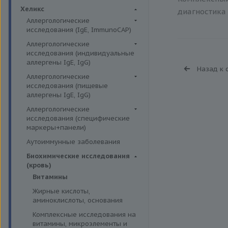
Биохимия крови
Хеликс
диагностика 
Аллергологические
исследования (IgE, ImmunoCAP)
Аллергены животных
Аллергологические
исследования (индивидуальные
Аллергены пыльцы
аллергены IgE, IgG)
Назад к 
Аллергокомпоненты
Аллергены гельминтов IgE
Аллергологические
Бытовые аллергены
исследования (пищевые
Аллергены деревьев IgE, IgG
аллергены IgE, IgG)
Пищевые аллегрены
Аллергены животных IgE, IgG
Пищевые аллегрены IgE
Аллергологические
Аллергены металлов IgE
исследования (специфические
Пищевые аллегрены IgG
маркеры+панели)
Аллергены сорных трав IgE
Неспецифические маркеры
Аутоиммунные заболевания
Аллергены трав IgE
аллергических реакций
Биохимические исследования
Бытовые аллергены IgE, IgG
Определение специфических
(кровь)
иммуноглобулинов класса G
Инсектные аллергены IgE
Витамины
Определение специфических
Лекарственные аллергены IgE,
Жирные кислоты,
иммуноглобулинов класса Е
IgG
аминоклислоты, основания
Пищевая непереносимость
Прочие аллергены IgE, IgG
Комплексные исследования на
Прогнозирование
витамины, микроэлементы и