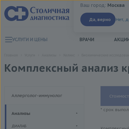
Ваш город:
Москва
Ваш город:
Москва
Да, верно
Нет, 
УСЛУГИ И ЦЕНЫ
ВРАЧИ
АКЦИ
Главная
Услуги
Анализы
Хеликс
Биохимические исследован
Комплексный анализ кров
Аллерголог-иммунолог
Стоимост
* срок выпол
Анализы
ДИАЛАБ
Комплексный 