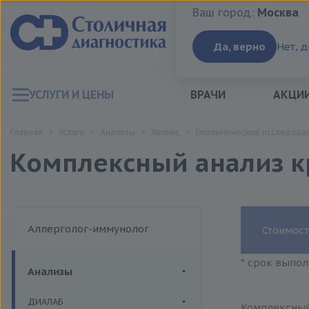
Ваш город:
Москва
Ваш город:
Москва
Да, верно
Нет, 
УСЛУГИ И ЦЕНЫ
ВРАЧИ
АКЦИ
Главная
Услуги
Анализы
Хеликс
Биохимические исследован
Комплексный анализ кр
Аллерголог-иммунолог
Стоимост
* срок выпол
Анализы
ДИАЛАБ
Комплексный 