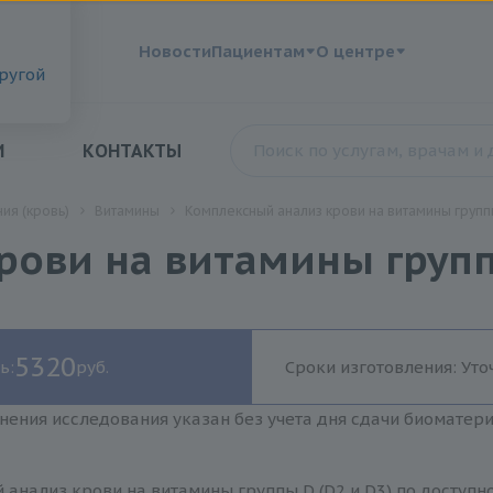
?
Новости
Пациентам
О центре
другой
И
КОНТАКТЫ
ия (кровь)
Витамины
Комплексный анализ крови на витамины группы
ови на витамины группы
5320
ь:
руб.
Сроки изготовления: Уто
нения исследования указан без учета дня сдачи биоматер
анализ крови на витамины группы D (D2 и D3) по доступн