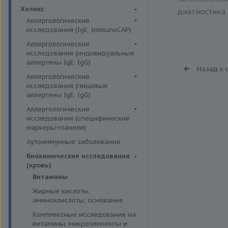
Биохимия крови
Хеликс
диагностика 
Аллергологические
исследования (IgE, ImmunoCAP)
Аллергены животных
Аллергологические
исследования (индивидуальные
Аллергены пыльцы
аллергены IgE, IgG)
Назад к 
Аллергокомпоненты
Аллергены гельминтов IgE
Аллергологические
Бытовые аллергены
исследования (пищевые
Аллергены деревьев IgE, IgG
аллергены IgE, IgG)
Пищевые аллегрены
Аллергены животных IgE, IgG
Пищевые аллегрены IgE
Аллергологические
Аллергены металлов IgE
исследования (специфические
Пищевые аллегрены IgG
маркеры+панели)
Аллергены сорных трав IgE
Неспецифические маркеры
Аутоиммунные заболевания
Аллергены трав IgE
аллергических реакций
Биохимические исследования
Бытовые аллергены IgE, IgG
Определение специфических
(кровь)
иммуноглобулинов класса G
Инсектные аллергены IgE
Витамины
Определение специфических
Лекарственные аллергены IgE,
Жирные кислоты,
иммуноглобулинов класса Е
IgG
аминоклислоты, основания
Пищевая непереносимость
Прочие аллергены IgE, IgG
Комплексные исследования на
Прогнозирование
витамины, микроэлементы и