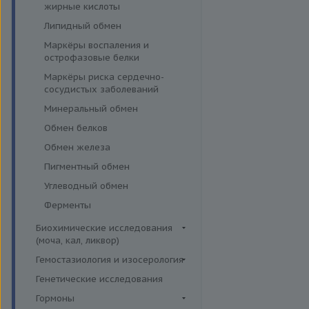
эффективности АСИТ
жирные кислоты
Симптомные профили
Липидный обмен
Скрининговые исследования
Маркёры воспаления и
острофазовые белки
Маркёры риска сердечно-
сосудистых заболеваний
Минеральный обмен
Обмен белков
Обмен железа
Пигментный обмен
Углеводный обмен
Ферменты
Биохимические исследования
(моча, кал, ликвор)
Ликвор
Гемостазиология и изосерология
Гемостазиология
Генетические исследования
Иммуногематология
Гормоны