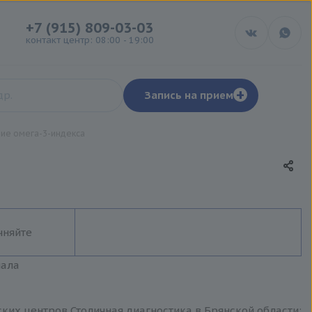
+7 (915) 809-03-03
контакт центр: 08:00 - 19:00
+
Запись на прием
ие омега-3-индекса
чняйте
иала
ких центров Столичная диагностика в Брянской области: