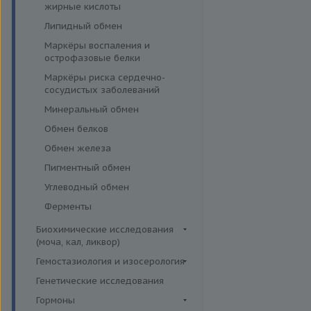
эффективности АСИТ
жирные кислоты
Симптомные профили
Липидный обмен
Скрининговые исследования
Маркёры воспаления и
острофазовые белки
Маркёры риска сердечно-
сосудистых заболеваний
Минеральный обмен
Обмен белков
Обмен железа
Пигментный обмен
Углеводный обмен
Ферменты
Биохимические исследования
(моча, кал, ликвор)
Ликвор
Гемостазиология и изосерология
Гемостазиология
Генетические исследования
Иммуногематология
Гормоны