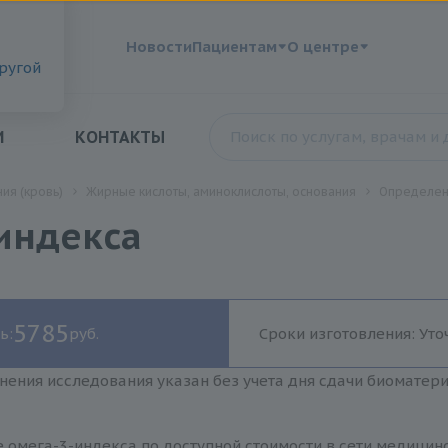
?
Новости
Пациентам
О центре
другой
И
КОНТАКТЫ
ия (кровь)
Жирные кислоты, аминоклислоты, основания
Определен
индекса
5785
ь:
руб.
Сроки изготовления: Уто
нения исследования указан без учета дня сдачи биоматер
 омега-3-индекса по доступной стоимости в сети медицинс