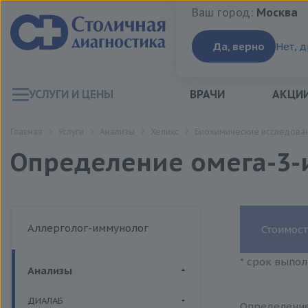
Ваш город:
Москва
Ваш город:
Москва
Да, верно
Нет, 
УСЛУГИ И ЦЕНЫ
ВРАЧИ
АКЦИ
Главная
Услуги
Анализы
Хеликс
Биохимические исследован
Определение омега-3-
Аллерголог-иммунолог
Стоимост
* срок выпол
Анализы
ДИАЛАБ
Определение