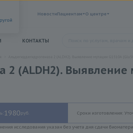
?
Новости
Пациентам
О центре
другой
И
КОНТАКТЫ
я
Альдегиддегидрогеназа 2 (ALDH2). Выявление мутации G1510A (Glu50
 2 (ALDH2). Выявление
1980
ь:
руб.
Сроки изготовления: Уто
нения исследования указан без учета дня сдачи биоматер