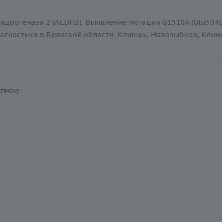
дрогеназа 2 (ALDH2). Выявление мутации G1510A (Glu504L
агностика в Брянской области: Клинцы, Новозыбков, Климов
списку