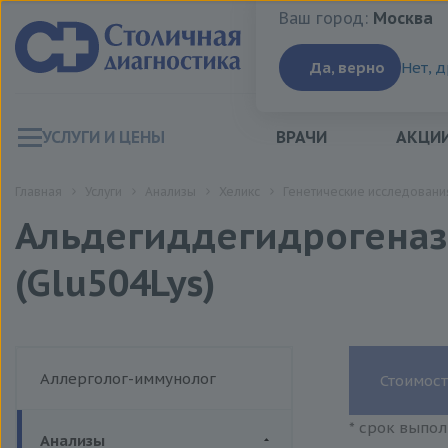
Ваш город:
Москва
Ваш город:
Москва
Да, верно
Нет, 
УСЛУГИ И ЦЕНЫ
ВРАЧИ
АКЦИ
Главная
Услуги
Анализы
Хеликс
Генетические исследовани
Альдегиддегидрогеназа
(Glu504Lys)
Аллерголог-иммунолог
Стоимост
* срок выпол
Анализы