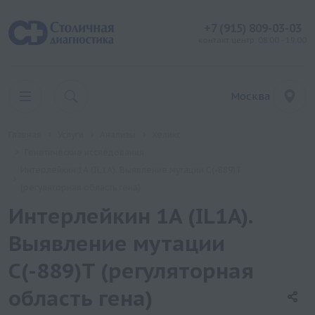
+7 (915) 809-03-03
контакт центр: 08:00 - 19:00
Москва
Главная
Услуги
Анализы
Хеликс
Генетические исследования
Интерлейкин 1A (IL1A). Выявление мутации C(-889)T
(регуляторная область гена)
Интерлейкин 1A (IL1A).
Выявление мутации
C(-889)T (регуляторная
область гена)