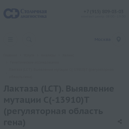
+7 (915) 809-03-03
контакт центр: 08:00 - 19:00
Москва
Главная
Услуги
Анализы
Хеликс
Генетические исследования
Лактаза (LCT). Выявление мутации C(-13910)T (регуляторная
область гена)
Лактаза (LCT). Выявление
мутации C(-13910)T
(регуляторная область
гена)