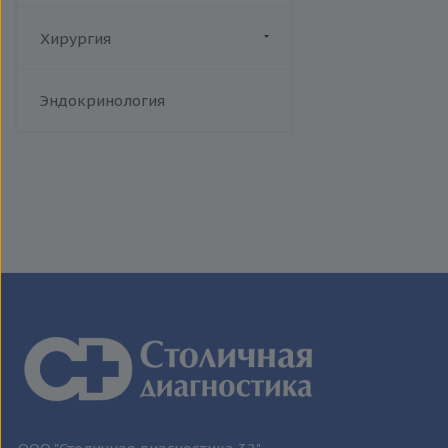
человека
Токсоплазмоз
Хирургия
Трихомониаз
Флебология
Туберкулез
Эндокринология
Уреаплазменная инфекция
Хламидийная инфекция
Цитомегаловирусная
инфекция
Эпидемический паротит
Эпштейна-Барр вирус /
инфекционный мононуклеоз