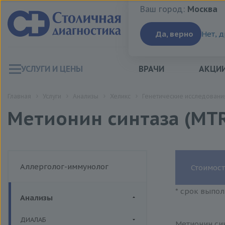
Ваш город:
Москва
Ваш город:
Москва
Да, верно
Нет, 
УСЛУГИ И ЦЕНЫ
ВРАЧИ
АКЦИ
Главная
Услуги
Анализы
Хеликс
Генетические исследовани
Метионин синтаза (MTR
Аллерголог-иммунолог
Стоимост
* срок выпол
Анализы
ДИАЛАБ
Метионин син