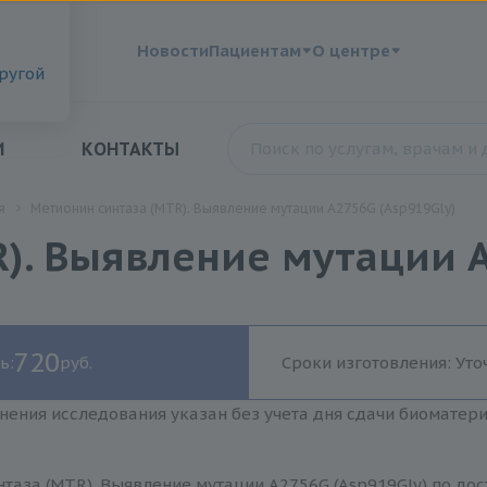
?
Новости
Пациентам
О центре
другой
И
КОНТАКТЫ
я
Метионин синтаза (MTR). Выявление мутации A2756G (Asp919Gly)
). Выявление мутации A
720
ь:
руб.
Сроки изготовления: Уто
нения исследования указан без учета дня сдачи биоматер
таза (MTR). Выявление мутации A2756G (Asp919Gly) по до