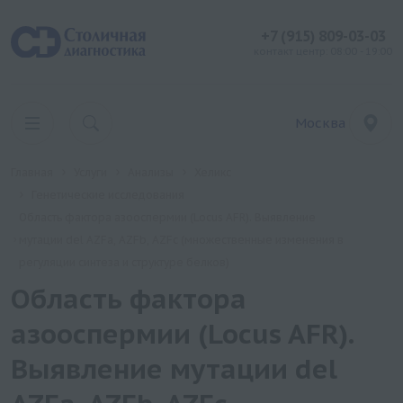
+7 (915) 809-03-03
контакт центр: 08:00 - 19:00
Москва
Главная
Услуги
Анализы
Хеликс
Генетические исследования
Область фактора азооспермии (Locus AFR). Выявление
мутации del AZFa, AZFb, AZFc (множественные изменения в
регуляции синтеза и структуре белков)
Область фактора
азооспермии (Locus AFR).
Выявление мутации del