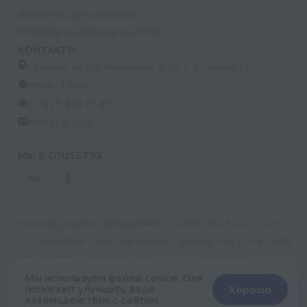
Документы для налоговой
Политика конфиденциальности
КОНТАКТЫ
г. Москва, ул. Кастанаевская, д. 55, к. 2, помещ. 12
09:00 - 15:00
+7 (915) 809-03-03
med-32@ya.ru
МЫ В СОЦСЕТЯХ
Вся информация, размещенная на сайте med-32.ru, носит
исключительно ознакомительный характер и не может быть
использована в качестве медицинских рекомендаций.
Пользуясь данным сайтом и любыми его сервисами, вы
Мы используем файлы cookie. Они
помогают улучшить ваше
Хорошо
подтверждаете свое согласие на обработку персональной
взаимодействие с сайтом.