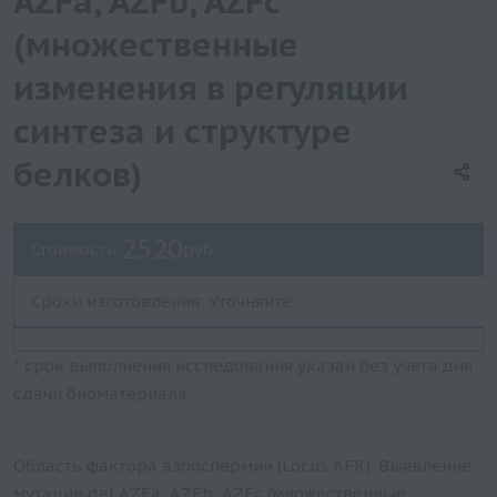
AZFa, AZFb, AZFc
(множественные
изменения в регуляции
синтеза и структуре
белков)
2520
Стоимость:
руб.
Сроки изготовления: Уточняйте
* срок выполнения исследования указан без учета дня
сдачи биоматериала
Область фактора азооспермии (Locus AFR). Выявление
мутации del AZFa, AZFb, AZFc (множественные