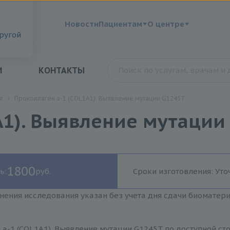
?
Новости
Пациентам
О центре
другой
И
КОНТАКТЫ
я
Проколлаген а-1 (COL1A1). Выявление мутации G1245T
A1). Выявление мутации
1800
ь:
руб.
Сроки изготовления: Уто
нения исследования указан без учета дня сдачи биоматер
а-1 (COL1A1). Выявление мутации G1245T по доступной ст