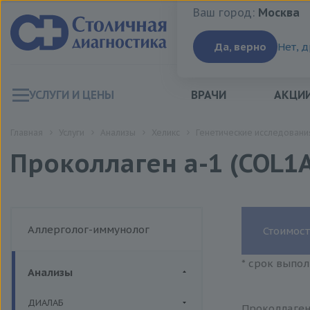
Ваш город:
Москва
Ваш город:
Москва
Да, верно
Нет, 
УСЛУГИ И ЦЕНЫ
ВРАЧИ
АКЦИ
Главная
Услуги
Анализы
Хеликс
Генетические исследовани
Проколлаген а-1 (COL1
Аллерголог-иммунолог
Стоимост
* срок выпол
Анализы
ДИАЛАБ
Проколлаген 