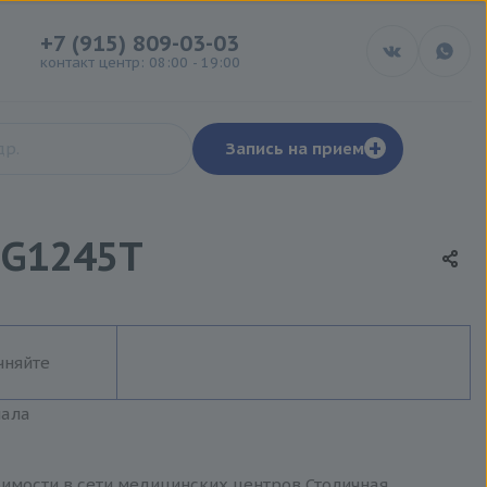
+7 (915) 809-03-03
контакт центр: 08:00 - 19:00
+
Запись на прием
 G1245T
чняйте
иала
оимости в сети медицинских центров Столичная