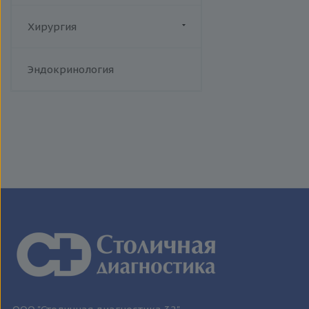
человека
Токсоплазмоз
Хирургия
Трихомониаз
Флебология
Туберкулез
Эндокринология
Уреаплазменная инфекция
Хламидийная инфекция
Цитомегаловирусная
инфекция
Эпидемический паротит
Эпштейна-Барр вирус /
инфекционный мононуклеоз