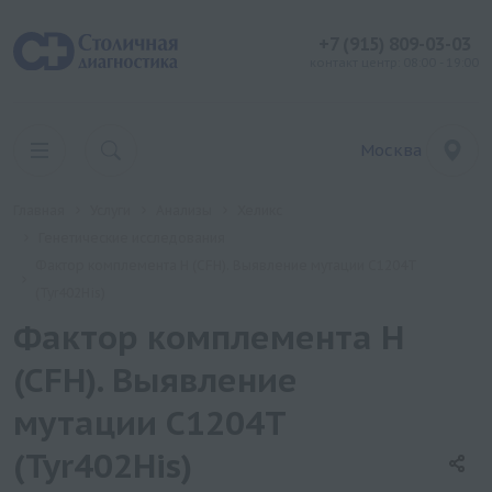
+7 (915) 809-03-03
контакт центр: 08:00 - 19:00
Москва
Главная
Услуги
Анализы
Хеликс
Генетические исследования
Фактор комплемента H (CFH). Выявление мутации C1204T
(Tyr402His)
Фактор комплемента H
(CFH). Выявление
мутации C1204T
(Tyr402His)