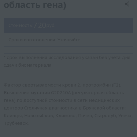
область гена)
720
Стоимость:
руб.
Сроки изготовления: Уточняйте
* срок выполнения исследования указан без учета дня
сдачи биоматериала
Фактор свертываемости крови 2, протромбин (F2).
Выявление мутации G20210A (регуляторная область
гена) по доступной стоимости в сети медицинских
центров Столичная диагностика в Брянской области:
Клинцы, Новозыбков, Климово, Почеп, Стародуб, Унеча,
Трубчевск.