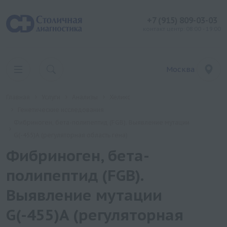
+7 (915) 809-03-03
контакт центр: 08:00 - 19:00
Москва
Главная
Услуги
Анализы
Хеликс
Генетические исследования
Фибриноген, бета-полипептид (FGB). Выявление мутации
G(-455)A (регуляторная область гена)
Фибриноген, бета-
полипептид (FGB).
Выявление мутации
G(-455)A (регуляторная