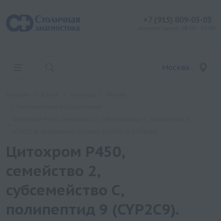
+7 (915) 809-03-03
контакт центр: 08:00 - 19:00
Москва
Главная
Услуги
Анализы
Хеликс
Генетические исследования
Цитохром P450, семейство 2, субсемейство C, полипептид 9
(CYP2C9). Выявление мутации A1075C (Ile359Leu)
Цитохром P450,
семейство 2,
субсемейство C,
полипептид 9 (CYP2C9).