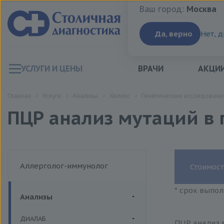
Ваш город:
Москва
Ваш город:
Москва
Да, верно
Нет, 
УСЛУГИ И ЦЕНЫ
ВРАЧИ
АКЦИ
Главная
Услуги
Анализы
Хеликс
Генетические исследовани
ПЦР анализ мутаций в 
Аллерголог-иммунолог
Стоимост
* срок выпол
Анализы
ДИАЛАБ
ПЦР анализ м