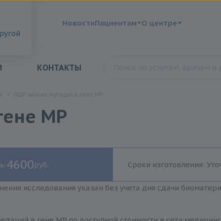
?
Новости
Пациентам
О центре
другой
И
КОНТАКТЫ
я
ПЦР анализ мутаций в гене MP
гене MP
4600
ь:
руб.
Сроки изготовления: Уто
нения исследования указан без учета дня сдачи биоматер
утаций в гене MP по доступной стоимости в сети медицинс