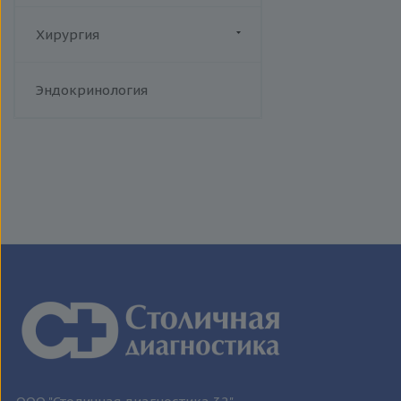
человека
Токсоплазмоз
Хирургия
Трихомониаз
Флебология
Туберкулез
Эндокринология
Уреаплазменная инфекция
Хламидийная инфекция
Цитомегаловирусная
инфекция
Эпидемический паротит
Эпштейна-Барр вирус /
инфекционный мононуклеоз