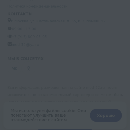
Политика конфиденциальности
КОНТАКТЫ
г. Москва, ул. Кастанаевская, д. 55, к. 2, помещ. 12
09:00 - 15:00
+7 (915) 809-03-03
med-32@ya.ru
МЫ В СОЦСЕТЯХ
Вся информация, размещенная на сайте med-32.ru, носит
исключительно ознакомительный характер и не может быть
использована в качестве медицинских рекомендаций.
Пользуясь данным сайтом и любыми его сервисами, вы
Мы используем файлы cookie. Они
помогают улучшить ваше
Хорошо
подтверждаете свое согласие на обработку персональной
взаимодействие с сайтом.
+
информации.
Запись на прием