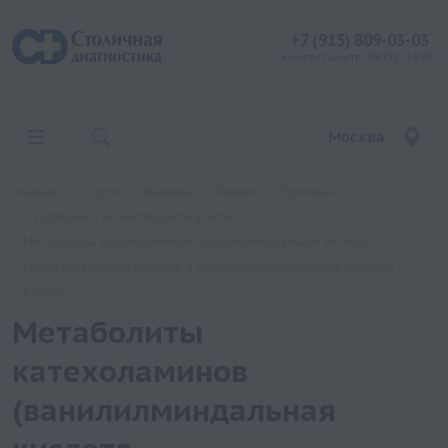
+7 (915) 809-03-03
контакт центр: 08:00 - 19:00
Москва
Главная
Услуги
Анализы
Хеликс
Гормоны
Гормоны и их метаболиты в моче
Метаболиты катехоламинов (ванилилминдальная кислота,
гомованилиновая кислота, 5-гидроксииндолуксусная кислота)
в моче
Метаболиты
катехоламинов
(ванилилминдальная