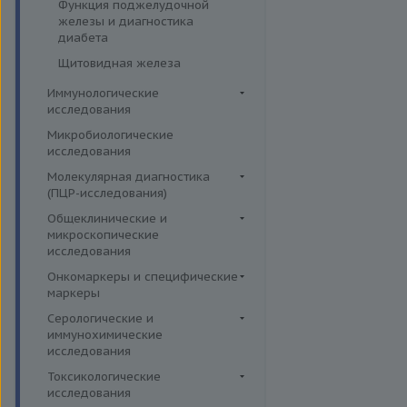
Функция поджелудочной
железы и диагностика
диабета
Щитовидная железа
Иммунологические
исследования
Иммуномодуляторы
Микробиологические
исследования
Молекулярная диагностика
(ПЦР-исследования)
Аденовирусная инфекция
Общеклинические и
микроскопические
Анализ микробиоценоза
исследования
влагалища
Кал
Онкомаркеры и специфические
Вирусы герпеса 6,7,8 типов
маркеры
Кровь
Гарднереллез
Онкомаркеры
Серологические и
Микроскопические
Гепатит G
иммунохимические
исследования
Специфические маркеры
исследования
Гонорея
Мокрота
Аденовирус
Токсикологические
Гранулоцитарный анаплазмоз
Моча
исследования
Аспергиллез