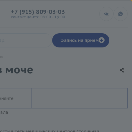
+7 (915) 809-03-03
контакт центр: 08:00 - 19:00
+
Запись на прием
че
в моче
чняйте
иала
сти в сети медицинских центров Столичная