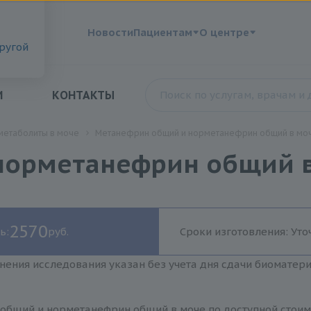
?
Новости
Пациентам
О центре
другой
И
КОНТАКТЫ
метаболиты в моче
Метанефрин общий и норметанефрин общий в мо
норметанефрин общий 
2570
ь:
руб.
Сроки изготовления: Уто
нения исследования указан без учета дня сдачи биоматер
общий и норметанефрин общий в моче по доступной стоимо