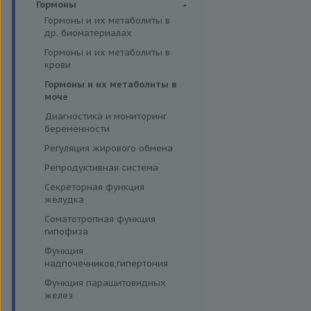
Иммуногематология
Гормоны
эффективности АСИТ
жирные кислоты
Гормоны и их метаболиты в
Симптомные профили
Липидный обмен
др. биоматериалах
Скрининговые исследования
Маркёры воспаления и
Гормоны и их метаболиты в
острофазовые белки
крови
Маркёры риска сердечно-
Гормоны и их метаболиты в
сосудистых заболеваний
моче
Минеральный обмен
Диагностика и мониторинг
Обмен белков
беременности
Обмен железа
Регуляция жирового обмена
Пигментный обмен
Репродуктивная система
Углеводный обмен
Секреторная функция
желудка
Ферменты
Соматотропная функция
гипофиза
Функция
надпочечников,гипертония
Функция паращитовидных
желез