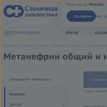
Ваш город:
Москва
Ваш город:
Москва
Да, верно
Нет, 
УСЛУГИ И ЦЕНЫ
ВРАЧИ
АКЦИ
Главная
Услуги
Анализы
Хеликс
Гормоны
Гормоны и их 
Метанефрин общий и 
Аллерголог-иммунолог
Стоимост
* срок выпол
Анализы
ДИАЛАБ
Метанефрин 