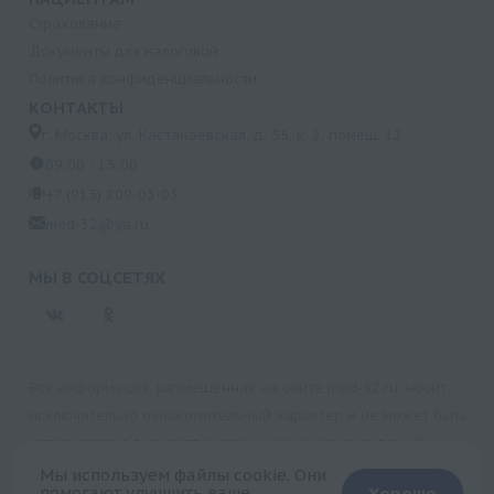
Страхование
Документы для налоговой
Политика конфиденциальности
КОНТАКТЫ
г. Москва, ул. Кастанаевская, д. 55, к. 2, помещ. 12
09:00 - 15:00
+7 (915) 809-03-03
med-32@ya.ru
МЫ В СОЦСЕТЯХ
Вся информация, размещенная на сайте med-32.ru, носит
исключительно ознакомительный характер и не может быть
использована в качестве медицинских рекомендаций.
Пользуясь данным сайтом и любыми его сервисами, вы
Мы используем файлы cookie. Они
помогают улучшить ваше
Хорошо