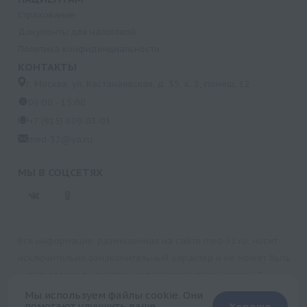
Страхование
Документы для налоговой
Политика конфиденциальности
КОНТАКТЫ
г. Москва, ул. Кастанаевская, д. 55, к. 2, помещ. 12
09:00 - 15:00
+7 (915) 809-03-03
med-32@ya.ru
МЫ В СОЦСЕТЯХ
Вся информация, размещенная на сайте med-32.ru, носит
исключительно ознакомительный характер и не может быть
использована в качестве медицинских рекомендаций.
Пользуясь данным сайтом и любыми его сервисами, вы
Мы используем файлы cookie. Они
помогают улучшить ваше
Хорошо