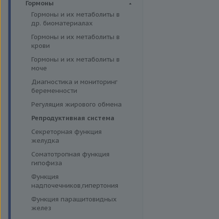
Иммуногематология
Гормоны
эффективности АСИТ
жирные кислоты
Гормоны и их метаболиты в
Симптомные профили
Липидный обмен
др. биоматериалах
Скрининговые исследования
Маркёры воспаления и
Гормоны и их метаболиты в
острофазовые белки
крови
Маркёры риска сердечно-
Гормоны и их метаболиты в
сосудистых заболеваний
моче
Минеральный обмен
Диагностика и мониторинг
Обмен белков
беременности
Обмен железа
Регуляция жирового обмена
Пигментный обмен
Репродуктивная система
Углеводный обмен
Секреторная функция
желудка
Ферменты
Соматотропная функция
гипофиза
Функция
надпочечников,гипертония
Функция паращитовидных
желез