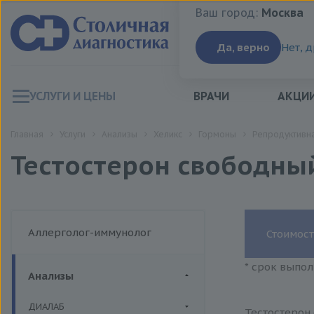
Ваш город:
Москва
Ваш город:
Москва
Да, верно
Нет, 
УСЛУГИ И ЦЕНЫ
ВРАЧИ
АКЦИ
Главная
Услуги
Анализы
Хеликс
Гормоны
Репродуктивна
Тестостерон свободны
Аллерголог-иммунолог
Стоимост
* срок выпол
Анализы
ДИАЛАБ
Тестостерон 