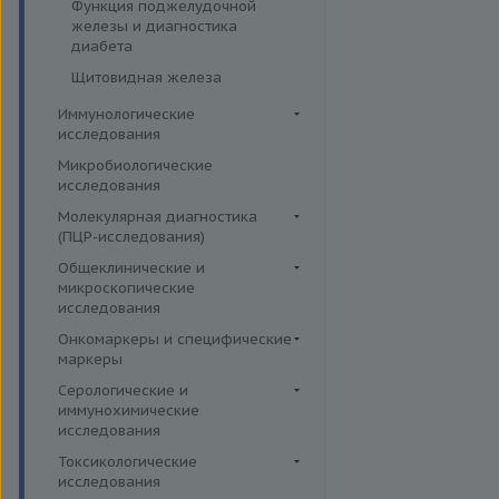
Функция поджелудочной
железы и диагностика
диабета
Щитовидная железа
Иммунологические
исследования
Иммуномодуляторы
Микробиологические
исследования
Молекулярная диагностика
(ПЦР-исследования)
Аденовирусная инфекция
Общеклинические и
микроскопические
Анализ микробиоценоза
исследования
влагалища
Кал
Онкомаркеры и специфические
Вирусы герпеса 6,7,8 типов
маркеры
Кровь
Гарднереллез
Онкомаркеры
Серологические и
Микроскопические
Гепатит G
иммунохимические
исследования
Специфические маркеры
исследования
Гонорея
Мокрота
Аденовирус
Токсикологические
Гранулоцитарный анаплазмоз
Моча
исследования
Аспергиллез