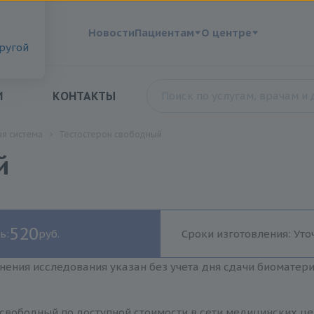
?
Новости
Пациентам
О центре
другой
И
КОНТАКТЫ
я система
Тестостерон свободный
й
520
ь:
руб.
Сроки изготовления: Уто
нения исследования указан без учета дня сдачи биоматер
свободный по доступной стоимости в сети медицинских це