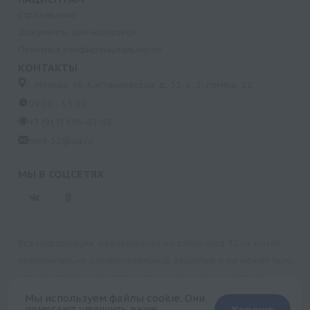
Страхование
Документы для налоговой
Политика конфиденциальности
КОНТАКТЫ
г. Москва, ул. Кастанаевская, д. 55, к. 2, помещ. 12
09:00 - 15:00
+7 (915) 809-03-03
med-32@ya.ru
МЫ В СОЦСЕТЯХ
Вся информация, размещенная на сайте med-32.ru, носит
исключительно ознакомительный характер и не может быть
использована в качестве медицинских рекомендаций.
Пользуясь данным сайтом и любыми его сервисами, вы
Мы используем файлы cookie. Они
помогают улучшить ваше
Хорошо