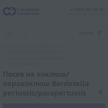
+7 (915) 809-03-03
контакт центр: 08:00 - 19:00
Москва
Главная
Услуги
Анализы
Хеликс
Микробиологические исследования
Посев на коклюш/паракоклюш Bordetella
pertussis/parapertussis
Посев на коклюш/
паракоклюш Bordetella
pertussis/parapertussis