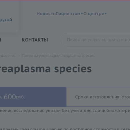
?
Новости
Пациентам
О центре
другой
И
КОНТАКТЫ
едования
Посев на уреаплазму Ureaplasma species
reaplasma species
600
ь:
руб.
Сроки изготовления: Уто
нения исследования указан без учета дня сдачи биоматер
аплазму Ureaplasma species по доступной стоимости в сет