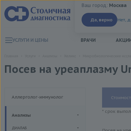
Ваш город:
Москва
Ваш город:
Москва
Да, верно
Нет, 
УСЛУГИ И ЦЕНЫ
ВРАЧИ
АКЦИ
Главная
Услуги
Анализы
Хеликс
Микробиологические иссл
Посев на уреаплазму U
Аллерголог-иммунолог
Стоимост
* срок выпол
Анализы
ДИАЛАБ
Посев на уре