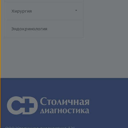
человека
Токсоплазмоз
Хирургия
Трихомониаз
Флебология
Туберкулез
Эндокринология
Уреаплазменная инфекция
Хламидийная инфекция
Цитомегаловирусная
инфекция
Эпидемический паротит
Эпштейна-Барр вирус /
инфекционный мононуклеоз