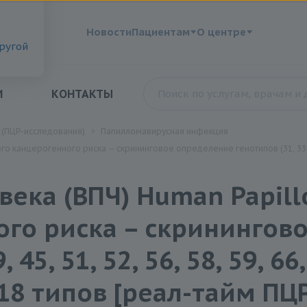
?
Новости
Пациентам
О центре
другой
И
КОНТАКТЫ
 (ПЦР-исследования)
Папилломавирусная инфекция
канцерогенного риска – скрининговое определение генотипов (31, 33, 35, 3
ека (ВПЧ) Human Papill
ого риска – скринингов
 45, 51, 52, 56, 58, 59, 66,
8 типов [реал-тайм ПЦР