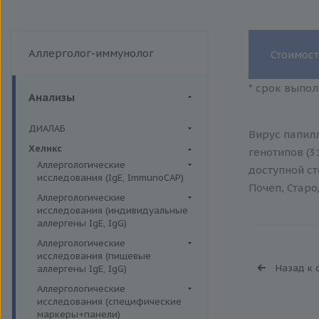
Аллерголог-иммунолог
Стоимост
* срок выпол
Анализы
ДИАЛАБ
Вирус папил
Биохимия крови
Хеликс
генотипов (31
Аллергологические
доступной ст
исследования (IgE, ImmunoCAP)
Почеп, Старо
Аллергены животных
Аллергологические
исследования (индивидуальные
Аллергены пыльцы
аллергены IgE, IgG)
Аллергокомпоненты
Аллергены гельминтов IgE
Аллергологические
Бытовые аллергены
исследования (пищевые
Аллергены деревьев IgE, IgG
Назад к 
аллергены IgE, IgG)
Пищевые аллегрены
Аллергены животных IgE, IgG
Пищевые аллегрены IgE
Аллергологические
Аллергены металлов IgE
исследования (специфические
Пищевые аллегрены IgG
маркеры+панели)