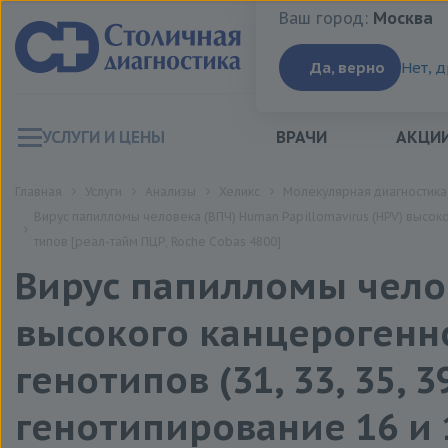
Ваш город:
Москва
Ваш город:
Москва
Да, верно
Нет, 
УСЛУГИ И ЦЕНЫ
ВРАЧИ
АКЦИ
Главная
Услуги
Анализы
Хеликс
Молекулярная диагностика
Вирус папилломы человека (ВПЧ) Human Papillomavirus (HPV) высокого 
типов [реал-тайм ПЦР, Roche Cobas 4800]
Вирус папилломы челов
высокого канцерогенн
генотипов (31, 33, 35, 39,
генотипирование 16 и 1