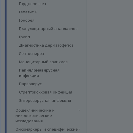
Углеводный обмен
Секреторная функция
Гарднереллез
желудка
Ферменты
Гепатит G
Соматотропная функция
Гонорея
гипофиза
Гранулоцитарный анаплазмоз
Функция
надпочечников,гипертония
Грипп
Функция паращитовидных
Диагностика дерматофитов
желез
Лептоспироз
Функция поджелудочной
Моноцитарный эрлихиоз
железы и диагностика
диабета
Папилломавирусная
инфекция
Щитовидная железа
Парвовирус
Стрептококковая инфекция
Энтеровирусная инфекция
Общеклинические и
микроскопические
исследования
Кал
Онкомаркеры и специфические