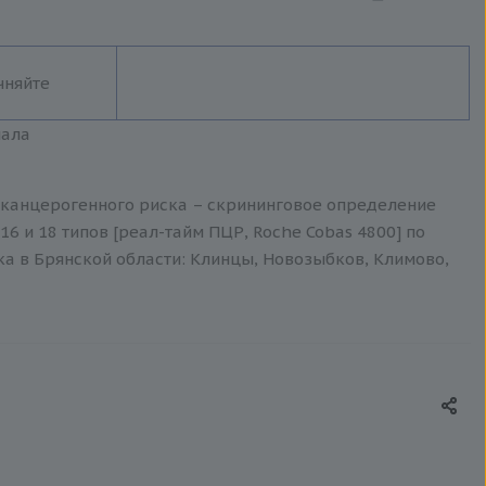
чняйте
иала
о канцерогенного риска – скрининговое определение
ние 16 и 18 типов [реал-тайм ПЦР, Roche Cobas 4800] по
ка в Брянской области: Клинцы, Новозыбков, Климово,