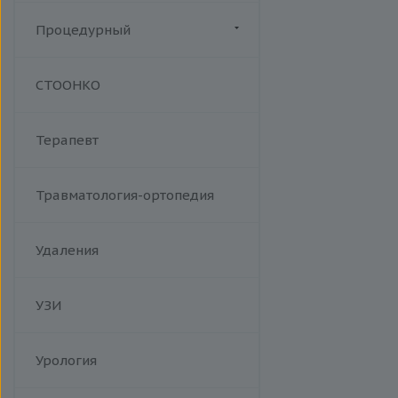
инфекционный мононуклеоз
Процедурный
Манипуляции
СТООНКО
Терапевт
Травматология-ортопедия
Удаления
УЗИ
Урология