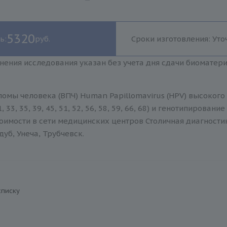
5320
ь:
руб.
Сроки изготовления: Уто
нения исследования указан без учета дня сдачи биоматер
ломы человека (ВПЧ) Human Papillomavirus (HPV) высоког
, 33, 35, 39, 45, 51, 52, 56, 58, 59, 66, 68) и генотипирова
оимости в сети медицинских центров Столичная диагности
дуб, Унеча, Трубчевск.
списку