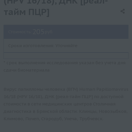
(HPV 16/18), ДНК [реал-
тайм ПЦР]
205
Стоимость:
руб.
Сроки изготовления: Уточняйте
* срок выполнения исследования указан без учета дня
сдачи биоматериала
Вирус папилломы человека (ВПЧ) Human Papillomavirus
16/18 (HPV 16/18), ДНК [реал-тайм ПЦР] по доступной
стоимости в сети медицинских центров Столичная
диагностика в Брянской области: Клинцы, Новозыбков,
Климово, Почеп, Стародуб, Унеча, Трубчевск.