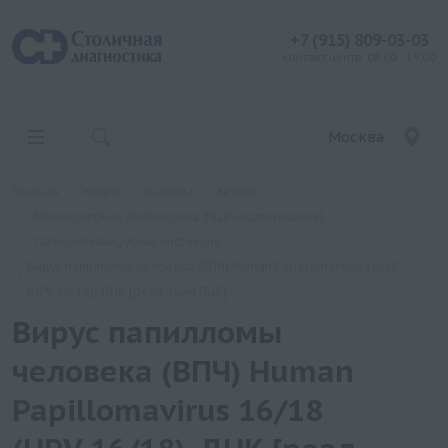
+7 (915) 809-03-03
контакт центр: 08:00 - 19:00
Москва
Главная
Услуги
Анализы
Хеликс
Молекулярная диагностика (ПЦР-исследования)
Папилломавирусная инфекция
Вирус папилломы человека (ВПЧ) Human Papillomavirus 16/18
(HPV 16/18), ДНК [реал-тайм ПЦР]
Вирус папилломы
человека (ВПЧ) Human
Papillomavirus 16/18