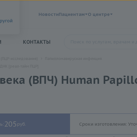
?
Новости
Пациентам
О центре
другой
И
КОНТАКТЫ
 (ПЦР-исследования)
Папилломавирусная инфекция
 ДНК [реал-тайм ПЦР]
ка (ВПЧ) Human Papillo
205
ь:
руб.
Сроки изготовления: Уто