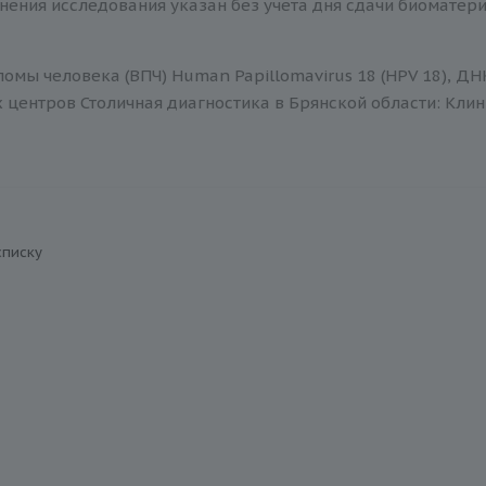
нения исследования указан без учета дня сдачи биоматер
омы человека (ВПЧ) Human Papillomavirus 18 (HPV 18), ДН
центров Столичная диагностика в Брянской области: Клин
списку