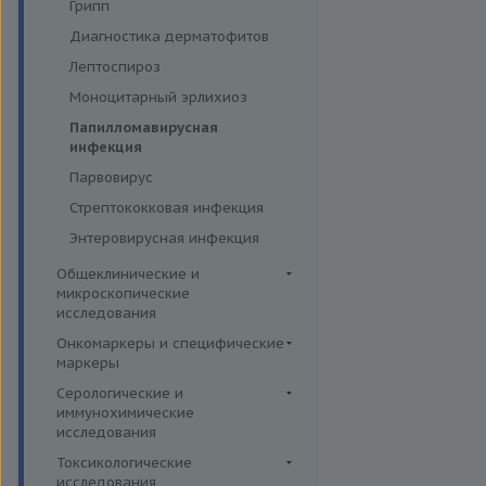
надпочечников,гипертония
Грипп
Функция паращитовидных
Диагностика дерматофитов
желез
Лептоспироз
Функция поджелудочной
Моноцитарный эрлихиоз
железы и диагностика
диабета
Папилломавирусная
инфекция
Щитовидная железа
Парвовирус
Стрептококковая инфекция
Энтеровирусная инфекция
Общеклинические и
микроскопические
исследования
Кал
Онкомаркеры и специфические
маркеры
Кровь
Онкомаркеры
Серологические и
Микроскопические
иммунохимические
исследования
Специфические маркеры
исследования
Мокрота
Аденовирус
Токсикологические
Моча
исследования