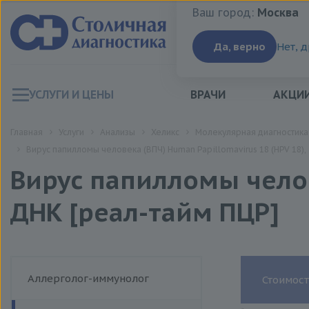
Ваш город:
Москва
Ваш город:
Москва
Да, верно
Нет, 
УСЛУГИ И ЦЕНЫ
ВРАЧИ
АКЦИ
Главная
Услуги
Анализы
Хеликс
Молекулярная диагностика
Вирус папилломы человека (ВПЧ) Human Papillomavirus 18 (HPV 18),
Вирус папилломы челове
ДНК [реал-тайм ПЦР]
Аллерголог-иммунолог
Стоимост