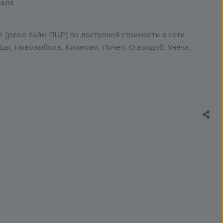
иала
К [реал-тайм ПЦР] по доступной стоимости в сети
цы, Новозыбков, Климово, Почеп, Стародуб, Унеча,