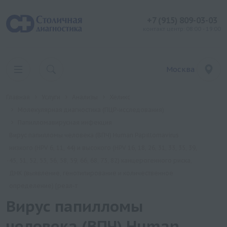
+7 (915) 809-03-03
контакт центр: 08:00 - 19:00
Москва
Главная
Услуги
Анализы
Хеликс
Молекулярная диагностика (ПЦР-исследования)
Папилломавирусная инфекция
Вирус папилломы человека (ВПЧ) Human Papillomavirus
низкого (HPV 6, 11, 44) и высокого (HPV 16, 18, 26, 31, 33, 35, 39,
45, 51, 52, 53, 56, 58, 59, 66, 68, 73, 82) канцерогенного риска,
ДНК (выявление, генотипирование и количественное
определение) [реал-т
Вирус папилломы
человека (ВПЧ) Human