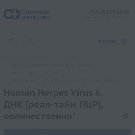
+7 (915) 809-03-03
контакт центр: 08:00 - 19:00
Москва
Главная
Услуги
Анализы
Хеликс
Молекулярная диагностика (ПЦР-исследования)
Вирусы герпеса 6,7,8 типов
Human Herpes Virus 6, ДНК [реал-тайм ПЦР], количественно"
Human Herpes Virus 6,
ДНК [реал-тайм ПЦР],
количественно"