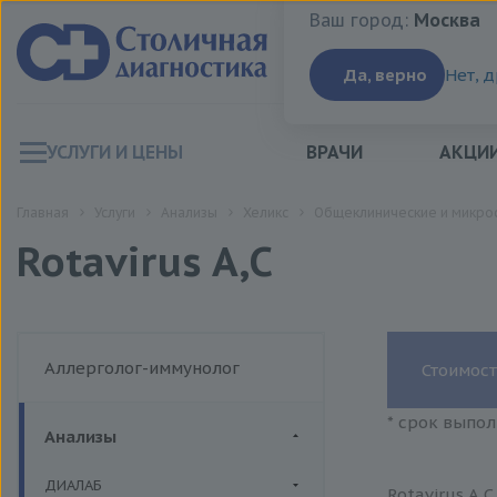
Ваш город:
Москва
Ваш город:
Москва
Да, верно
Нет, 
УСЛУГИ И ЦЕНЫ
ВРАЧИ
АКЦИ
Главная
Услуги
Анализы
Хеликс
Общеклинические и микро
Rotavirus А,С
Аллерголог-иммунолог
Стоимост
* срок выпол
Анализы
ДИАЛАБ
Rotavirus А,