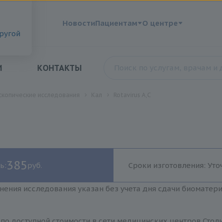
?
Новости
Пациентам
О центре
другой
И
КОНТАКТЫ
скопические исследования
Кал
Rotavirus А,С
385
ь:
руб.
Сроки изготовления: Уто
нения исследования указан без учета дня сдачи биоматер
С по доступной стоимости в сети медицинских центров Стол