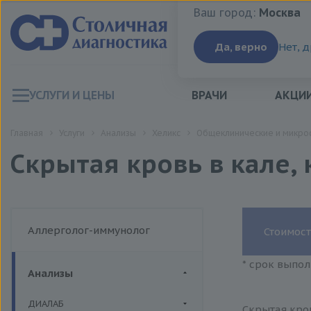
Ваш город:
Москва
Ваш город:
Москва
Да, верно
Нет, 
УСЛУГИ И ЦЕНЫ
ВРАЧИ
АКЦИ
Главная
Услуги
Анализы
Хеликс
Общеклинические и микро
Скрытая кровь в кале,
Аллерголог-иммунолог
Стоимост
* срок выпол
Анализы
ДИАЛАБ
Скрытая кров