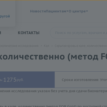
?
Новости
Пациентам
О центре
другой
И
КОНТАКТЫ
скопические исследования
Кал
Скрытая кровь в кале, количественн
 количественно (метод F
1275
ь:
руб.
Сроки изготовления: Уто
нения исследования указан без учета дня сдачи биоматер
ь в кале, количественно (метод FOB Gold) по доступной с