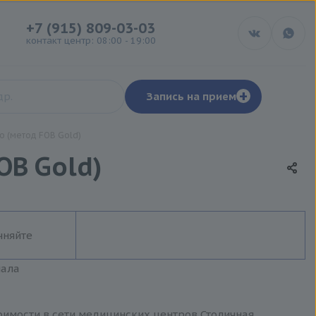
+7 (915) 809-03-03
контакт центр: 08:00 - 19:00
+
Запись на прием
о (метод FOB Gold)
OB Gold)
чняйте
иала
тоимости в сети медицинских центров Столичная