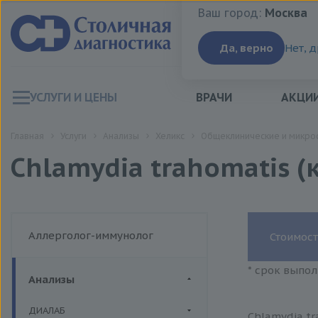
Ваш город:
Москва
Ваш город:
Москва
Да, верно
Нет, 
УСЛУГИ И ЦЕНЫ
ВРАЧИ
АКЦИ
Главная
Услуги
Анализы
Хеликс
Общеклинические и микро
Chlamydia trahomatis 
Аллерголог-иммунолог
Стоимост
* срок выпол
Анализы
ДИАЛАБ
Chlamydia tr