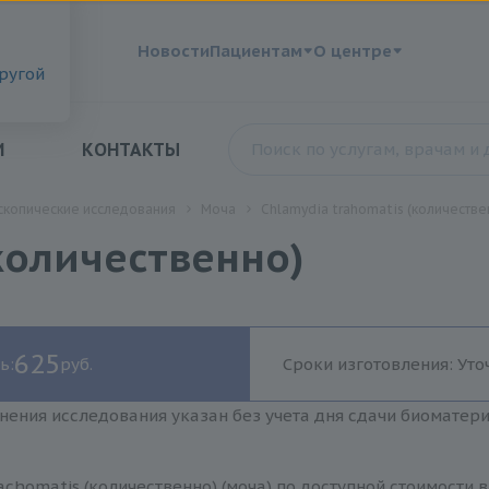
?
Новости
Пациентам
О центре
другой
И
КОНТАКТЫ
скопические исследования
Моча
Chlamydia trahomatis (количестве
(количественно)
625
ь:
руб.
Сроки изготовления: Уто
нения исследования указан без учета дня сдачи биоматер
achomatis (количественно) (моча) по доступной стоимости 