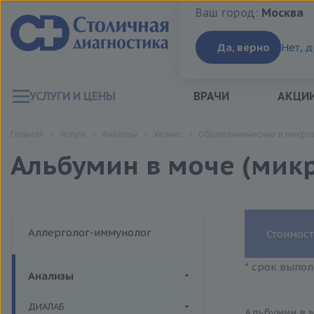
Ваш город:
Москва
Ваш город:
Москва
Да, верно
Нет, 
УСЛУГИ И ЦЕНЫ
ВРАЧИ
АКЦИ
Главная
Услуги
Анализы
Хеликс
Общеклинические и микро
Альбумин в моче (мик
Аллерголог-иммунолог
Стоимост
* срок выпол
Анализы
ДИАЛАБ
Альбумин в 