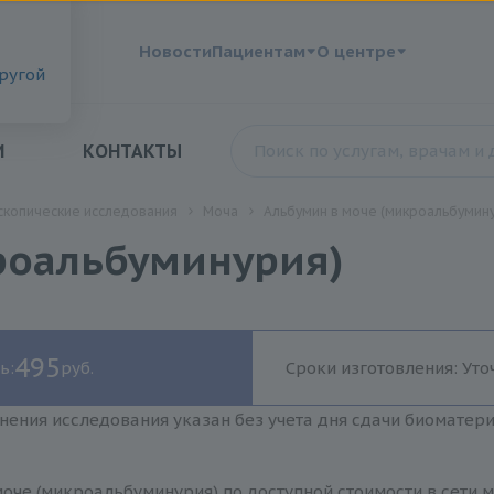
?
Новости
Пациентам
О центре
другой
И
КОНТАКТЫ
скопические исследования
Моча
Альбумин в моче (микроальбумин
роальбуминурия)
495
ь:
руб.
Сроки изготовления: Уто
нения исследования указан без учета дня сдачи биоматер
моче (микроальбуминурия) по доступной стоимости в сети 