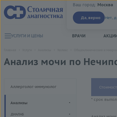
Ваш город:
Москва
Ваш город:
Москва
Да, верно
Нет, 
УСЛУГИ И ЦЕНЫ
ВРАЧИ
АКЦИ
Главная
Услуги
Анализы
Хеликс
Общеклинические и микро
Анализ мочи по Нечип
Аллерголог-иммунолог
Стоимост
* срок выпол
Анализы
ДИАЛАБ
Анализ мочи 