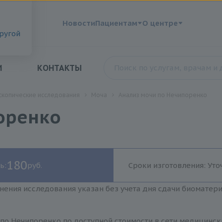
?
Новости
Пациентам
О центре
другой
И
КОНТАКТЫ
скопические исследования
Моча
Анализ мочи по Нечипоренко
оренко
180
ь:
руб.
Сроки изготовления: Уто
нения исследования указан без учета дня сдачи биоматер
по Нечипоренко по доступной стоимости в сети медицинск