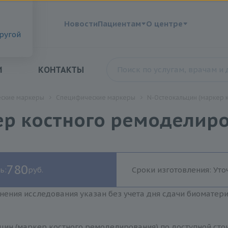
?
Новости
Пациентам
О центре
другой
И
КОНТАКТЫ
еские маркеры
Специфические маркеры
N-Остеокальцин (маркер 
ер костного ремоделир
780
ь:
руб.
Сроки изготовления: Уто
нения исследования указан без учета дня сдачи биоматер
цин (маркер костного ремоделирования) по доступной сто