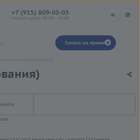
+7 (915) 809-03-03
контакт центр: 08:00 - 19:00
+
Запись на прием
костного ремоделирования)
ования)
чняйте
иала
имости в сети медицинских центров Столичная