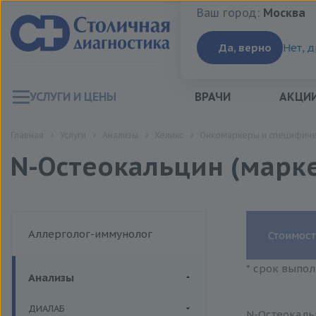
Ваш город:
Москва
Ваш город:
Москва
Да, верно
Нет, 
УСЛУГИ И ЦЕНЫ
ВРАЧИ
АКЦИ
Главная
Услуги
Анализы
Хеликс
Онкомаркеры и специфич
N-Остеокальцин (марк
Аллерголог-иммунолог
Стоимост
* срок выпол
Анализы
ДИАЛАБ
N-Остеокаль