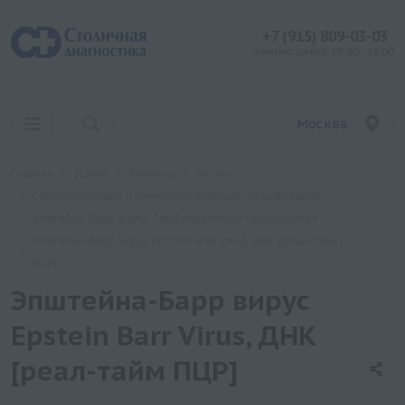
+7 (915) 809-03-03
контакт центр: 08:00 - 19:00
Москва
Главная
Услуги
Анализы
Хеликс
Серологические и иммунохимические исследования
Эпштейна-Барр вирус / инфекционный мононуклеоз
Эпштейна-Барр вирус Epstein Barr Virus, ДНК [реал-тайм
ПЦР]
Эпштейна-Барр вирус
Epstein Barr Virus, ДНК
[реал-тайм ПЦР]