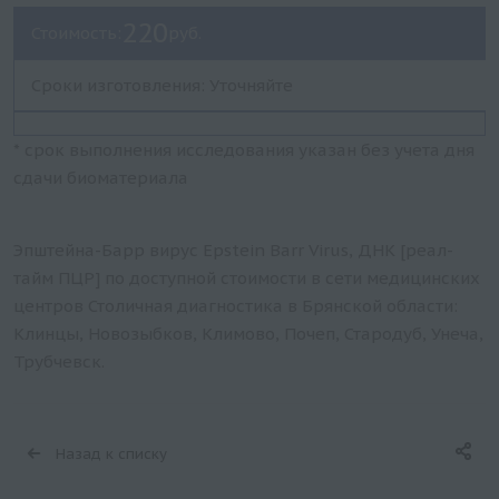
220
Стоимость:
руб.
Сроки изготовления: Уточняйте
* срок выполнения исследования указан без учета дня
сдачи биоматериала
Эпштейна-Барр вирус Epstein Barr Virus, ДНК [реал-
тайм ПЦР] по доступной стоимости в сети медицинских
центров Столичная диагностика в Брянской области:
Клинцы, Новозыбков, Климово, Почеп, Стародуб, Унеча,
Трубчевск.
Назад к списку