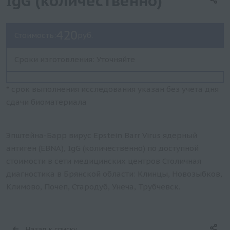
IgG (количественно)
420
Стоимость:
руб.
Сроки изготовления: Уточняйте
* срок выполнения исследования указан без учета дня
сдачи биоматериала
Эпштейна-Барр вирус Epstein Barr Virus ядерный
антиген (EBNA), IgG (количественно) по доступной
стоимости в сети медицинских центров Столичная
диагностика в Брянской области: Клинцы, Новозыбков,
Климово, Почеп, Стародуб, Унеча, Трубчевск.
Назад к списку