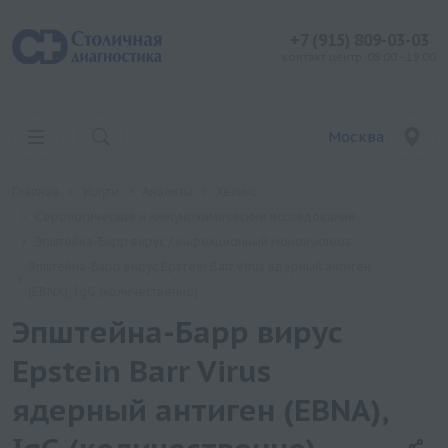
+7 (915) 809-03-03
контакт центр: 08:00 - 19:00
Москва
Главная
Услуги
Анализы
Хеликс
Серологические и иммунохимические исследования
Эпштейна-Барр вирус / инфекционный мононуклеоз
Эпштейна-Барр вирус Epstein Barr Virus ядерный антиген
(EBNA), IgG (количественно)
Эпштейна-Барр вирус
Epstein Barr Virus
ядерный антиген (EBNA),