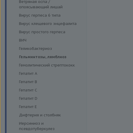
Функция поджелудочной
Ветряная оспа /
Моноцитарный эрлихиоз
железы и диагностика
опоясывающий лишай
диабета
Папилломавирусная инфекция
Вирус герпеса 6 типа
Щитовидная железа
Парвовирус
Вирус клещевого энцефалита
Стрептококковая инфекция
Вирус простого герпеса
Энтеровирусная инфекция
ВИЧ
Геликобактериоз
Гельминтозы, лямблиоз
Гемолитический стрептококк
Гепатит A
Гепатит B
Гепатит C
Гепатит D
Гепатит E
Дифтерия и столбняк
Иерсиниоз и
псевдотуберкулез