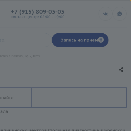
+7 (915) 809-03-03
контакт центр: 08:00 - 19:00
+
Запись на прием
his sinensis, IgG, титр
чняйте
иала
ти медицинских центров Столичная диагностика в Брянской