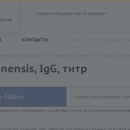
?
Новости
Пациентам
О центре
другой
И
КОНТАКТЫ
химические исследования
Гельминтозы, лямблиоз
Клонорхоз Clonorc
nensis, IgG, титр
580
ь:
руб.
Сроки изготовления: Уто
нения исследования указан без учета дня сдачи биоматер
onorchis sinensis, IgG, титр по доступной стоимости в се