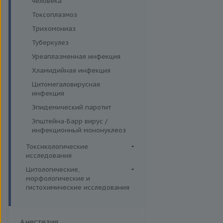
человека
Токсоплазмоз
Трихомониаз
Туберкулез
Уреаплазменная инфекция
Хламидийная инфекция
Цитомегаловирусная
инфекция
Эпидемический паротит
Эпштейна-Барр вирус /
инфекционный мононуклеоз
Токсикологические
исследования
Комплексные исследования
Цитологические,
морфологические и
Вирусные гепатиты
Лекарственный мониторинг
гистохимические исследования
Ежегодные обследования
Микроэлементы и тяжелые
Гистологические исследования
металлы (Волосы)
Здоровье ребенка
Дополнительные услуги
Микроэлементы и тяжелые
Интимное здоровье
Анестезия