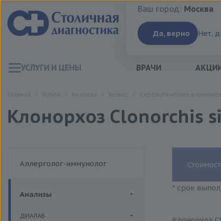
Ваш город:
Москва
Ваш город:
Москва
Да, верно
Нет, 
УСЛУГИ И ЦЕНЫ
ВРАЧИ
АКЦИ
Главная
Услуги
Анализы
Хеликс
Серологические и иммуно
Клонорхоз Clonorchis si
Аллерголог-иммунолог
Стоимост
* срок выпол
Анализы
ДИАЛАБ
Клонорхоз Cl