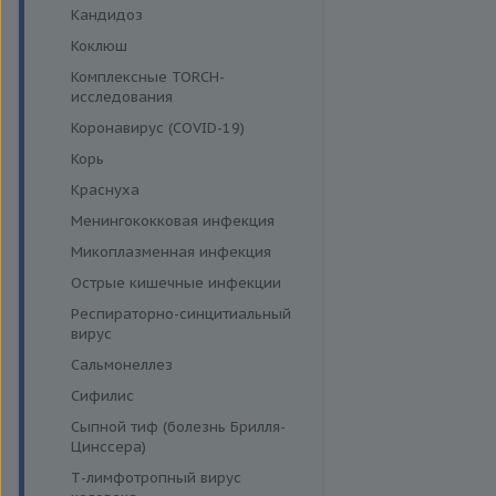
Кандидоз
Коклюш
Комплексные TORCH-
исследования
Коронавирус (COVID-19)
Корь
Краснуха
Менингококковая инфекция
Микоплазменная инфекция
Острые кишечные инфекции
Респираторно-синцитиальный
вирус
Сальмонеллез
Сифилис
Сыпной тиф (болезнь Брилля-
Цинссера)
Т-лимфотропный вирус