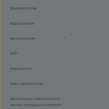
Акушерство
Дерматология
Кардиология
Косметология
Биоревитализация
ЛОР
Ботулотоксин
Контурная коррекция
Неврология
Лазерная эпиляция
Пилинги
Проведение эпиляции.
Онко-маммология
Фотоэпиляция на аппарате Soft
Light W Skin. A14.01.013
Оформление электронного
Тредлифтинг
листка нетрудоспособности
Уходы