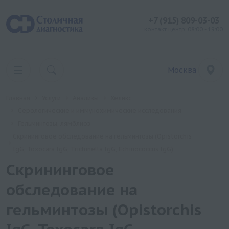
+7 (915) 809-03-03
контакт центр: 08:00 - 19:00
Москва
Главная
Услуги
Анализы
Хеликс
Серологические и иммунохимические исследования
Гельминтозы, лямблиоз
Скрининговое обследование на гельминтозы (Opistorchis
IgG, Toxocara IgG, Trichinella IgG, Echinococcus IgG)
Скрининговое
обследование на
гельминтозы (Opistorchis