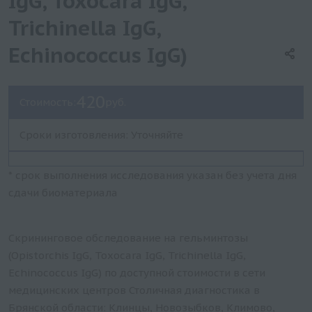
IgG, Toxocara IgG,
Trichinella IgG,
Echinococcus IgG)
420
Стоимость:
руб.
Сроки изготовления: Уточняйте
* срок выполнения исследования указан без учета дня
сдачи биоматериала
Скрининговое обследование на гельминтозы
(Opistorchis IgG, Toxocara IgG, Trichinella IgG,
Echinococcus IgG) по доступной стоимости в сети
медицинских центров Столичная диагностика в
Брянской области: Клинцы, Новозыбков, Климово,