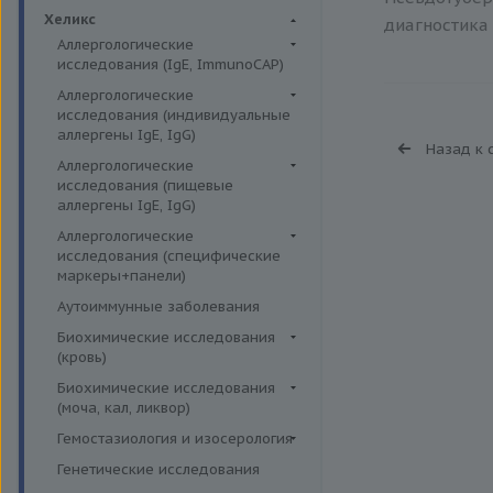
Биохимия крови
Хеликс
диагностика 
Аллергологические
исследования (IgE, ImmunoCAP)
Аллергены животных
Аллергологические
исследования (индивидуальные
Аллергены пыльцы
аллергены IgE, IgG)
Назад к 
Аллергокомпоненты
Аллергены гельминтов IgE
Аллергологические
Бытовые аллергены
исследования (пищевые
Аллергены деревьев IgE, IgG
аллергены IgE, IgG)
Пищевые аллегрены
Аллергены животных IgE, IgG
Пищевые аллегрены IgE
Аллергологические
Аллергены металлов IgE
исследования (специфические
Пищевые аллегрены IgG
маркеры+панели)
Аллергены сорных трав IgE
Неспецифические маркеры
Аутоиммунные заболевания
Аллергены трав IgE
аллергических реакций
Биохимические исследования
Бытовые аллергены IgE, IgG
Определение специфических
(кровь)
иммуноглобулинов класса G
Инсектные аллергены IgE
Витамины
Биохимические исследования
Определение специфических
Лекарственные аллергены IgE,
(моча, кал, ликвор)
Жирные кислоты,
иммуноглобулинов класса Е
IgG
аминоклислоты, основания
Ликвор
Гемостазиология и изосерология
Пищевая непереносимость
Прочие аллергены IgE, IgG
Комплексные исследования на
Гемостазиология
Генетические исследования
Прогнозирование
витамины, микроэлементы и