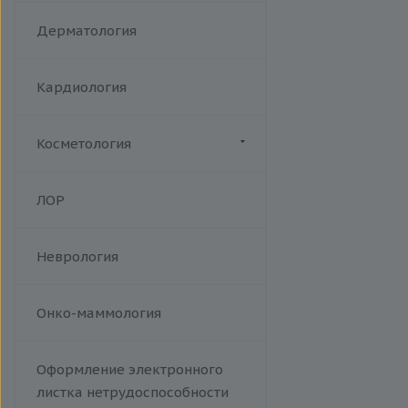
Акушерство
Дерматология
Кардиология
Косметология
Биоревитализация
ЛОР
Ботулотоксин
Контурная коррекция
Неврология
Лазерная эпиляция
Пилинги
Проведение эпиляции.
Онко-маммология
Фотоэпиляция на аппарате Soft
Light W Skin. A14.01.013
Оформление электронного
Тредлифтинг
листка нетрудоспособности
Уходы