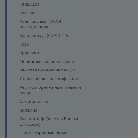
Кандидоз
Коклюш
Комплексные TORCH-
исследования
Коронавирус (COVID-19)
Корь
Краснуха
Менингококковая инфекция
Микоплазменная инфекция
Острые кишечные инфекции
Респираторно-синцитиальный
вирус
Сальмонеллез
Сифилис
Сыпной тиф (болезнь Брилля-
Цинссера)
Т-лимфотропный вирус