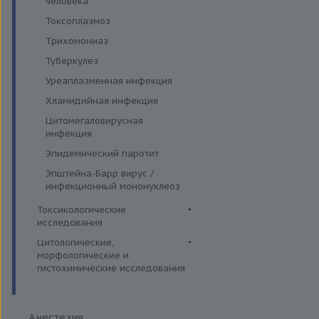
человека
Токсоплазмоз
Трихомониаз
Туберкулез
Уреаплазменная инфекция
Хламидийная инфекция
Цитомегаловирусная
инфекция
Эпидемический паротит
Эпштейна-Барр вирус /
инфекционный мононуклеоз
Токсикологические
исследования
Комплексные исследования
Цитологические,
морфологические и
Вирусные гепатиты
Лекарственный мониторинг
гистохимические исследования
Ежегодные обследования
Микроэлементы и тяжелые
Гистологические исследования
металлы (Волосы)
Здоровье ребенка
Дополнительные услуги
Микроэлементы и тяжелые
Интимное здоровье
Анестезия