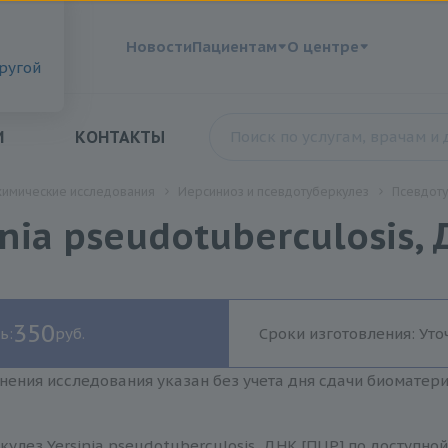
?
Новости
Пациентам
О центре
другой
И
КОНТАКТЫ
химические исследования
Иерсиниоз и псевдотуберкулез
Псевдоту
nia pseudotuberculosis, 
350
ь:
руб.
Сроки изготовления: Уто
нения исследования указан без учета дня сдачи биоматер
улез Yersinia pseudotuberculosis, ДНК [ПЦР] по доступно