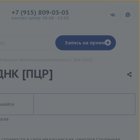
+7 (915) 809-03-03
контакт центр: 08:00 - 19:00
+
Запись на прием
беркулез Yersinia pseudotuberculosis, ДНК [ПЦР]
ДНК [ПЦР]
чняйте
иала
й стоимости в сети медицинских центров Столичная