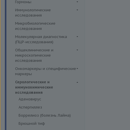
Иммуногематология
Гормоны
эффективности АСИТ
жирные кислоты
Гормоны и их метаболиты в
Иммунологические
Симптомные профили
Липидный обмен
др. биоматериалах
исследования
Скрининговые исследования
Маркёры воспаления и
Гормоны и их метаболиты в
Иммуномодуляторы
Микробиологические
острофазовые белки
крови
исследования
Маркёры риска сердечно-
Гормоны и их метаболиты в
Молекулярная диагностика
сосудистых заболеваний
моче
(ПЦР-исследования)
Минеральный обмен
Диагностика и мониторинг
Аденовирусная инфекция
Общеклинические и
Обмен белков
беременности
микроскопические
Анализ микробиоценоза
исследования
Обмен железа
Регуляция жирового обмена
влагалища
Кал
Онкомаркеры и специфические
Пигментный обмен
Репродуктивная система
Вирусы герпеса 6,7,8 типов
маркеры
Кровь
Углеводный обмен
Секреторная функция
Гарднереллез
Онкомаркеры
Серологические и
желудка
Микроскопические
Ферменты
Гепатит G
иммунохимические
исследования
Специфические маркеры
Соматотропная функция
исследования
Гонорея
гипофиза
Мокрота
Аденовирус
Гранулоцитарный анаплазмоз
Функция
Моча
Аспергиллез
надпочечников,гипертония
Грипп
Боррелиоз (болезнь Лайма)
Функция паращитовидных
Диагностика дерматофитов
желез
Брюшной тиф
Лептоспироз