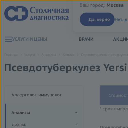
Ваш город:
Москва
Ваш город:
Москва
Да, верно
Нет, 
УСЛУГИ И ЦЕНЫ
ВРАЧИ
АКЦИ
Главная
Услуги
Анализы
Хеликс
Серологические и иммуно
Псевдотуберкулез Yersi
Аллерголог-иммунолог
Стоимост
* срок выпол
Анализы
ДИАЛАБ
Псевдотуберк