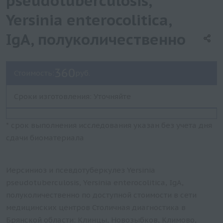
pseudotuberculosis,
Yersinia enterocolitica,
IgА, полуколичественно
360
Стоимость:
руб.
Сроки изготовления: Уточняйте
* срок выполнения исследования указан без учета дня
сдачи биоматериала
Иерсиниоз и псевдотуберкулез Yersinia
pseudotuberculosis, Yersinia enterocolitica, IgА,
полуколичественно по доступной стоимости в сети
медицинских центров Столичная диагностика в
Брянской области: Клинцы, Новозыбков, Климово,