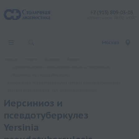
+7 (915) 809-03-03
контакт центр: 08:00 - 19:00
Москва
Главная
Услуги
Анализы
Хеликс
Серологические и иммунохимические исследования
Иерсиниоз и псевдотуберкулез
Иерсиниоз и псевдотуберкулез Yersinia pseudotuberculosis,
Yersinia enterocolitica, IgА, полуколичественно
Иерсиниоз и
псевдотуберкулез
Yersinia