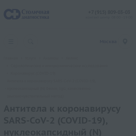
+7 (915) 809-03-03
контакт центр: 08:00 - 19:00
Москва
Главная
Услуги
Анализы
Хеликс
Серологические и иммунохимические исследования
Коронавирус (COVID-19)
Антитела к коронавирусу SARS-CoV-2 (COVID-19),
нуклеокапсидный (N) белок, IgG, качественно
(высокочувствительный метод)
Антитела к коронавирусу
SARS-CoV-2 (COVID-19),
нуклеокапсидный (N)