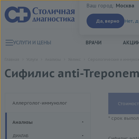
Ваш город:
Москва
Ваш город:
Москва
Да, верно
Нет, 
УСЛУГИ И ЦЕНЫ
ВРАЧИ
АКЦИ
Главная
Услуги
Анализы
Хеликс
Серологические и иммуно
Сифилис anti-Treponem
Аллерголог-иммунолог
Стоимост
* срок выпол
Анализы
ДИАЛАБ
Сифилис anti