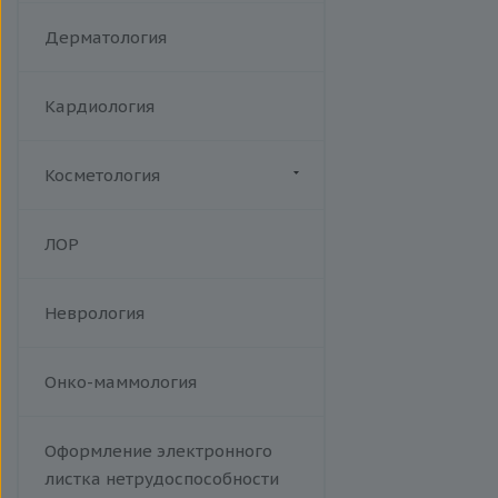
Акушерство
Дерматология
Кардиология
Косметология
Биоревитализация
ЛОР
Ботулотоксин
Контурная коррекция
Неврология
Лазерная эпиляция
Пилинги
Проведение эпиляции.
Онко-маммология
Фотоэпиляция на аппарате Soft
Light W Skin. A14.01.013
Оформление электронного
Тредлифтинг
листка нетрудоспособности
Уходы