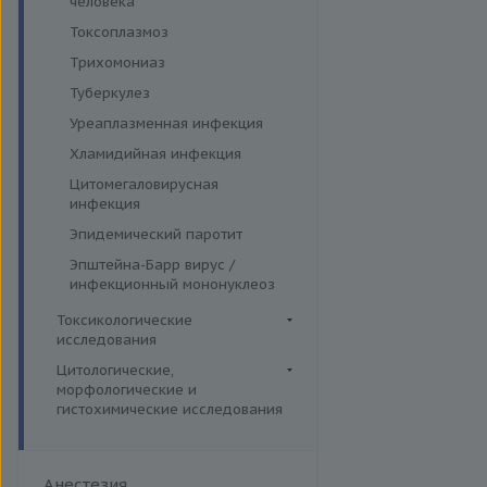
человека
Токсоплазмоз
Трихомониаз
Туберкулез
Уреаплазменная инфекция
Хламидийная инфекция
Цитомегаловирусная
инфекция
Эпидемический паротит
Эпштейна-Барр вирус /
инфекционный мононуклеоз
Токсикологические
исследования
Комплексные исследования
Цитологические,
морфологические и
Вирусные гепатиты
Лекарственный мониторинг
гистохимические исследования
Ежегодные обследования
Микроэлементы и тяжелые
Гистологические исследования
металлы (Волосы)
Здоровье ребенка
Дополнительные услуги
Микроэлементы и тяжелые
Интимное здоровье
Анестезия