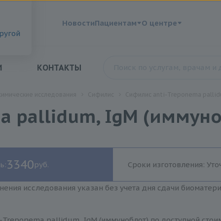
?
Новости
Пациентам
О центре
другой
И
КОНТАКТЫ
химические исследования
Сифилис
Сифилис anti-Treponema pallid
a pallidum, IgM (иммун
3340
ь:
руб.
Сроки изготовления: Уто
нения исследования указан без учета дня сдачи биоматер
-Treponema pallidum, IgM (иммуноблот) по доступной стои