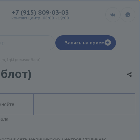
+7 (915) 809-03-03
контакт центр: 08:00 - 19:00
+
Запись на прием
um, IgM (иммуноблот)
облот)
чняйте
иала
мости в сети медицинских центров Столичная