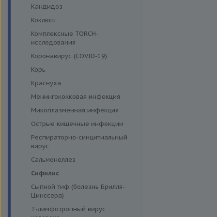
Кандидоз
Коклюш
Комплексные TORCH-
исследования
Коронавирус (COVID-19)
Корь
Краснуха
Менингококковая инфекция
Микоплазменная инфекция
Острые кишечные инфекции
Респираторно-синцитиальный
вирус
Сальмонеллез
Сифилис
Сыпной тиф (болезнь Брилля-
Цинссера)
Т-лимфотропный вирус