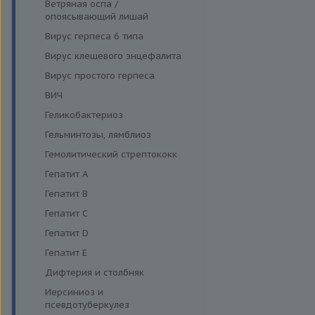
Функция поджелудочной
Ветряная оспа /
Моноцитарный эрлихиоз
железы и диагностика
опоясывающий лишай
диабета
Папилломавирусная инфекция
Вирус герпеса 6 типа
Щитовидная железа
Парвовирус
Вирус клещевого энцефалита
Стрептококковая инфекция
Вирус простого герпеса
Энтеровирусная инфекция
ВИЧ
Геликобактериоз
Гельминтозы, лямблиоз
Гемолитический стрептококк
Гепатит A
Гепатит B
Гепатит C
Гепатит D
Гепатит E
Дифтерия и столбняк
Иерсиниоз и
псевдотуберкулез