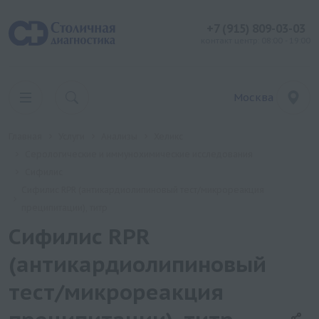
+7 (915) 809-03-03
контакт центр: 08:00 - 19:00
Москва
Главная
Услуги
Анализы
Хеликс
Серологические и иммунохимические исследования
Сифилис
Сифилис RPR (антикардиолипиновый тест/микрореакция
преципитации), титр
Сифилис RPR
(антикардиолипиновый
тест/микрореакция