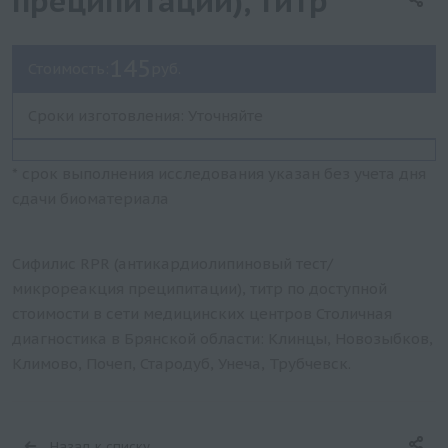
преципитации), титр
145
Стоимость:
руб.
Сроки изготовления: Уточняйте
* срок выполнения исследования указан без учета дня
сдачи биоматериала
Сифилис RPR (антикардиолипиновый тест/
микрореакция преципитации), титр по доступной
стоимости в сети медицинских центров Столичная
диагностика в Брянской области: Клинцы, Новозыбков,
Климово, Почеп, Стародуб, Унеча, Трубчевск.
Назад к списку