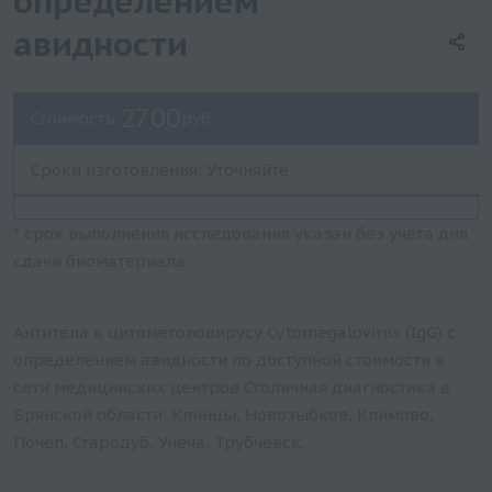
определением
авидности
2700
Стоимость:
руб.
Сроки изготовления: Уточняйте
* срок выполнения исследования указан без учета дня
сдачи биоматериала
Антитела к цитомеголовирусу Cytomegalovirus (IgG) с
определением авидности по доступной стоимости в
сети медицинских центров Столичная диагностика в
Брянской области: Клинцы, Новозыбков, Климово,
Почеп, Стародуб, Унеча, Трубчевск.